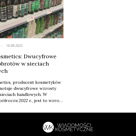
16.08.2022
smetics: Dwucyfrowe
obrotów w sieciach
ych
etics, producent kosmetyków
 notuje dwucyfrowe wzrosty
sieciach handlowych. W
ółroczu 2022 r., jest to wzrost
c. w porównaniu do
go okresu ubiegłego roku.
iada dalszy intensywny rozwój
owoczesnym oraz w segmencie
l, a także ekspansję na rynki