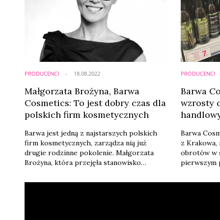
PRODUCENCI
18.08.2022
PRODUCENCI
Małgorzata Brożyna, Barwa
Barwa Co
Cosmetics: To jest dobry czas dla
wzrosty 
polskich firm kosmetycznych
handlow
Barwa jest jedną z najstarszych polskich
Barwa Cosm
firm kosmetycznych, zarządza nią już
z Krakowa,
drugie rodzinne pokolenie. Małgorzata
obrotów w 
Brożyna, która przejęła stanowisko
pierwszym p
prezesa w 2013 roku, zapowiada dalszy
o 40,42 pro
rozwój firmy, inwestycje w eksport, w e-
analogiczne
commerce i w nowe kategorie produktów.
Firma zapow
Przyznaje, że ostatnie lata to bardzo dobry
w kanale n
czas dla polskich firm, choć coraz
private labe