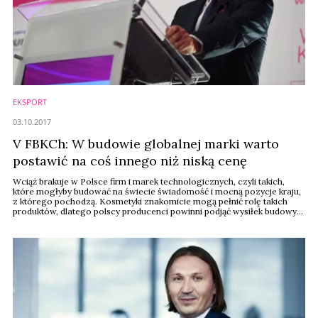
EKSPORT
03.10.2017
V FBKCh: W budowie globalnej marki warto
postawić na coś innego niż niską cenę
Wciąż brakuje w Polsce firm i marek technologicznych, czyli takich,
które mogłyby budować na świecie świadomość i mocną pozycje kraju,
z którego pochodzą. Kosmetyki znakomicie mogą pełnić rolę takich
produktów, dlatego polscy producenci powinni podjąć wysiłek budowy
marek globalnych – powiedział Mirosław Bryk, prezes Basel Olten
Pharm podczas V Forum Branży Kosmetyczno-Chemicznej.