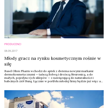
PRODUCENCI
08.09.2017
Młody gracz na rynku kosmetycznym rośnie w
siłę
Basel Olten Pharm wchodzi do aptek z dwiema nowymi markami
dermokosmetycznymi — tańszą Solveą i droższą Neuronicą, a do
małych, pojedynczych sklepów — z nawiązującą do naturalności i
babcinych ziół Buną. Łącznie w portfelu młodej firmy będzie już więc aż
pięć marek – podaje Puls Biznesu.