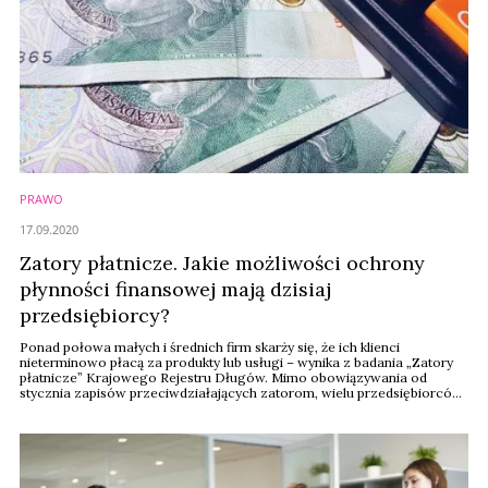
PRAWO
17.09.2020
Zatory płatnicze. Jakie możliwości ochrony
płynności finansowej mają dzisiaj
przedsiębiorcy?
Ponad połowa małych i średnich firm skarży się, że ich klienci
nieterminowo płacą za produkty lub usługi – wynika z badania „Zatory
płatnicze” Krajowego Rejestru Długów. Mimo obowiązywania od
stycznia zapisów przeciwdziałających zatorom, wielu przedsiębiorców
wciąż nie wie dokładnie, które zmiany zostały wprowadzone.