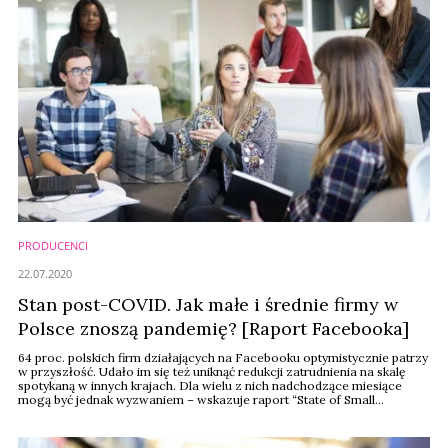
PRODUCENCI
22.07.2020
Stan post-COVID. Jak małe i średnie firmy w
Polsce znoszą pandemię? [Raport Facebooka]
64 proc. polskich firm działających na Facebooku optymistycznie patrzy
w przyszłość. Udało im się też uniknąć redukcji zatrudnienia na skalę
spotykaną w innych krajach. Dla wielu z nich nadchodzące miesiące
mogą być jednak wyzwaniem – wskazuje raport “State of Small
Business” przygotowany przez Facebooka we współpracy z Bankiem
Światowym oraz OECD. W badaniu wzięło udział ponad 30 tysięcy firm
z ponad 50 krajów.