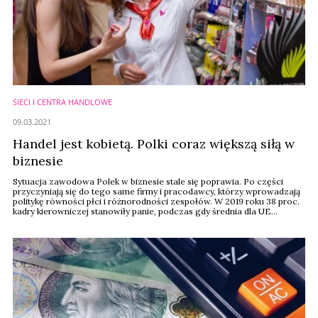
SIECI I CENTRA HANDLOWE
09.03.2021
Handel jest kobietą. Polki coraz większą siłą w
biznesie
Sytuacja zawodowa Polek w biznesie stale się poprawia. Po części
przyczyniają się do tego same firmy i pracodawcy, którzy wprowadzają
politykę równości płci i różnorodności zespołów. W 2019 roku 38 proc.
kadry kierowniczej stanowiły panie, podczas gdy średnia dla UE
wynosiła 30 proc. Jak wygląda udział kobiet w znanych sieciach
handlowych?