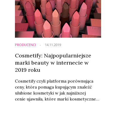
PRODUCENCI
14.11.2019
Cosmetify: Najpopularniejsze
marki beauty w internecie w
2019 roku
Cosmetify czyli platforma porównująca
ceny, która pomaga kupującym znaleźć
ulubione kosmetyki w jak najniższej
cenie ujawniła, które marki kosmetyczne
królowały w internecie w mijającym roku.
Jakie firmy ze świata piękna interesują
konsumentów?