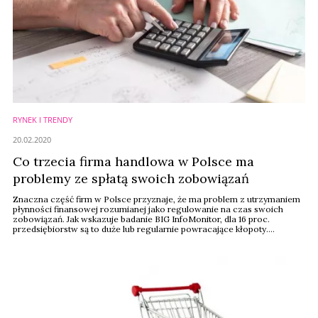
RYNEK I TRENDY
20.02.2020
Co trzecia firma handlowa w Polsce ma
problemy ze spłatą swoich zobowiązań
Znaczna część firm w Polsce przyznaje, że ma problem z utrzymaniem
płynności finansowej rozumianej jako regulowanie na czas swoich
zobowiązań. Jak wskazuje badanie BIG InfoMonitor, dla 16 proc.
przedsiębiorstw są to duże lub regularnie powracające kłopoty.
Najbardziej zagrożone są podmioty z branży transportowej i handlowej.