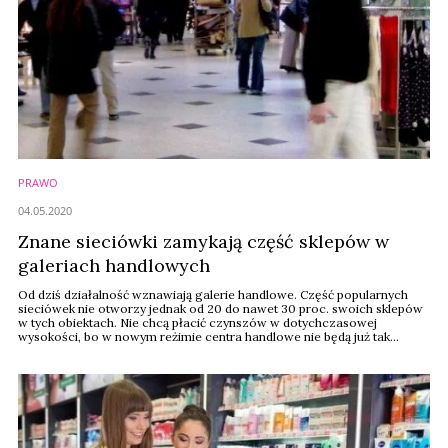
PRAWO
04.05.2020
Znane sieciówki zamykają część sklepów w
galeriach handlowych
Od dziś działalność wznawiają galerie handlowe. Część popularnych
sieciówek nie otworzy jednak od 20 do nawet 30 proc. swoich sklepów
w tych obiektach. Nie chcą płacić czynszów w dotychczasowej
wysokości, bo w nowym reżimie centra handlowe nie będą już tak
atrakcyjne dla klientów i ruch w nich spadnie. Właściciele popularnych
sieciowych marek odzieżowych szacują, że ruch w centrach
handlowych będzie niższy o 70 proc. ...