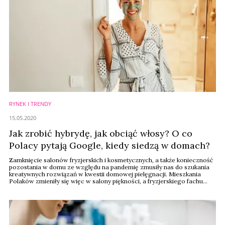
RYNEK I TRENDY
15.05.2020
Jak zrobić hybrydę, jak obciąć włosy? O co
Polacy pytają Google, kiedy siedzą w domach?
Zamknięcie salonów fryzjerskich i kosmetycznych, a także konieczność
pozostania w domu ze względu na pandemię zmusiły nas do szukania
kreatywnych rozwiązań w kwestii domowej pielęgnacji. Mieszkania
Polaków zmieniły się więc w salony piękności, a fryzjerskiego fachu
uczą się z tutorialu na YouTube. W jakich tematach urodowych Polacy
szukają pomocy w Google i o co najczęściej pytali wyszukiwarkę w
ostatnich miesiącach?