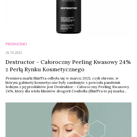
PRODUCENCI
26.10.2022
Destructor – Całoroczny Peeling Kwasowy 24%
z Perłą Rynku Kosmetycznego
Premiera marki SkinTra odbyła się w marcu 2021, czyli okresie, w
którym gabinety kosmetyczne były zamknięte z powodu pandemii.
Jednym z jej produktów jest Destruktor - Całoroczny Peeling Kwasowy
24%, który dla wielu klientów drogerii Cosibella (SkinTra to jej marka
własna) stał się must have pielęgnacji. Ostatnio głosami ekspertów
został uznany za Perłę Rynku Kosmetycznego 2022.