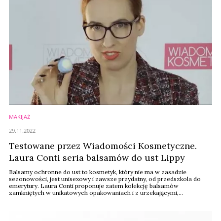
MAKIJAŻ
29.11.2022
Testowane przez Wiadomości Kosmetyczne.
Laura Conti seria balsamów do ust Lippy
Balsamy ochronne do ust to kosmetyk, który nie ma w zasadzie
sezonowości, jest unisexowy i zawsze przydatny, od przedszkola do
emerytury. Laura Conti proponuje zatem kolekcję balsamów
zamkniętych w unikatowych opakowaniach i z urzekającymi,
owocowymi zapachami w stylu drinkbaru. Zapraszamy na recenzję!