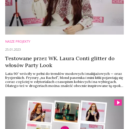
NASZE PROJEKTY
25.01.2023
Testowane przez WK. Laura Conti glitter do
włosów Party Look
Lata 90‘ wróciły w pełni do trendów modowych i makijażowych — oraz
fryzjerskich. Fryzury „na Rachel”, blond pasemka i mini kitki pojawiają się
coraz częściej w edytorialach czasopism kobiecych i na wybiegach.
Dlatego też w drogeriach można znaleźć obecnie inspirowane tą epoką
maskary do włosów; Laura Conti proponuje wariant z brokatem.