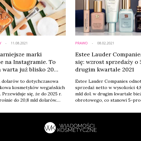
...
Y
11.08.2021
PRAWO
08.02.2021
arniejsze marki
Estee Lauder Companies
e na Instagramie. To
się: wzrost sprzedaży o 
 warta już blisko 20
drugim kwartale 2021
ów [RANKING]
da dolarów to dotychczasowa
Estee Lauder Companies odno
nkowa kosmetyków wegańskich
sprzedaż netto w wysokości 4,
 Przewiduje się, że do 2025 r.
mld dol. w drugim kwartale bi
zrośnie do 20,8 mld dolarów.
obrotowego, co stanowi 5-pr
óre marki z tej kategorii
wzrost w porównaniu z rokie
ajwiększe zainteresowanie na
poprzednim - podaje Global C
. Może warto je mieć na
News.
ółce...