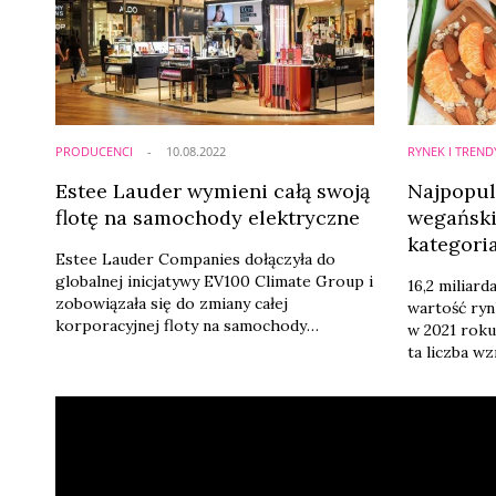
retailu selektywnego.
PRODUCENCI
10.08.2022
RYNEK I TREND
Estee Lauder wymieni całą swoją
Najpopul
flotę na samochody elektryczne
wegański
kategoria
Estee Lauder Companies dołączyła do
miliard
globalnej inicjatywy EV100 Climate Group i
16,2 miliar
zobowiązała się do zmiany całej
wartość ry
korporacyjnej floty na samochody
w 2021 roku.
elektryczne. Ma się to stać do 2030 r.
ta liczba w
Sprawdź, kt
wzbudzają n
Instagramie
drogeryjne p