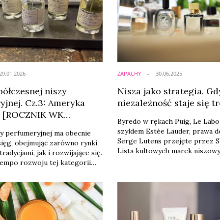
29.01.2026
ZAPACHY
30.06.2025
ółczesnej niszy
Nisza jako strategia. Gd
yjnej. Cz.3: Ameryka
niezależność staje się 
a [ROCZNIK WK
Byredo w rękach Puig, Le Lab
]
szyldem Estée Lauder, prawa d
zy perfumeryjnej ma obecnie
Serge Lutens przejęte przez S
sięg, obejmując zarówno rynki
Lista kultowych marek niszow
tradycjami, jak i rozwijające się.
trafiających do korporacyjnych
tempo rozwoju tej kategorii
wydłuża się z każdym rokiem. 
zależności od regionu. Jak
przestała być warunkiem niszy,
globalnym tle rynek
nisza stała się narzędziem w r
ej niszy w Ameryce Północnej?
wielkich. Dział perfum przech
 dla Rocznika Wiadomości
transformację, w której duch r
ych Marta Krawczyk.
eksperymentu coraz częściej s