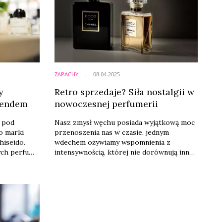
ZAPACHY
08.04.2025
y
Retro sprzedaje? Siła nostalgii w
trendem
nowoczesnej perfumerii
o pod
Nasz zmysł węchu posiada wyjątkową moc
o marki
przenoszenia nas w czasie, jednym
hiseido.
wdechem ożywiamy wspomnienia z
ych perfum
intensywnością, której nie dorównują inne
 portfeli
zmysły. Niezależnie, czy jest to dymna woń
Niezależność
kadzidła, unosząca się leniwie w zakrystii,
 a sama
czy metaliczny oddech letniego deszczu,
ękach
spadającego na rozgrzaną ziemię.
odzi
Przemysł perfumeryjny doskonale rozumie
zemiosła i
tę więź między zapachem a pamięcią
potyka się z
emocjonalną, budując strategie ...