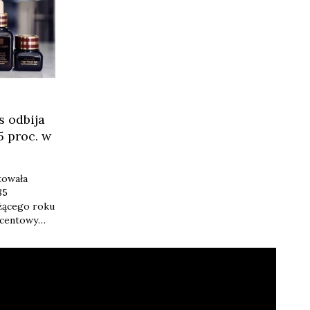
 odbija
5 proc. w
towała
85
eżącego roku
ocentowy
m
osmetics