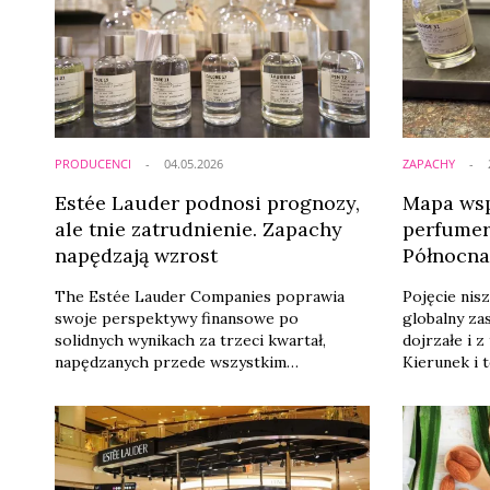
PRODUCENCI
04.05.2026
ZAPACHY
Estée Lauder podnosi prognozy,
Mapa wsp
ale tnie zatrudnienie. Zapachy
perfumer
napędzają wzrost
Północn
2025/26
The Estée Lauder Companies poprawia
Pojęcie nis
swoje perspektywy finansowe po
globalny za
solidnych wynikach za trzeci kwartał,
dojrzałe i z 
napędzanych przede wszystkim
Kierunek i 
segmentem zapachów. Jednocześnie
różni się w 
koncern zapowiada kolejne redukcje
wygląda na 
zatrudnienia i przyspieszenie zmian w
perfumeryjn
modelu biznesowym, przesuwając ciężar
O tym pisze
działalności w stronę kanałów cyfrowych i
Kosmetyczn