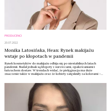
PRODUCENCI
20.07.2022
Monika Latosińska, Hean: Rynek makijażu
wstaje po kłopotach w pandemii
Rynek kosmetyków do makijażu odbija się po niestabilnych latach
pandemii. Nadal jednak są kłopoty z surowcami, opakowaniami i
łańcuchem dostaw. W trendach widać, że pielęgnacja ma duże
znaczenie także w makijażu oraz że kobiety zatęskniły za kolorami –
komentuje dla wiadomoscikosmetyczne.pl Monika Latosińska, dyrektor
marketingu i sprzedaży w krakowskiej firmie Hean.