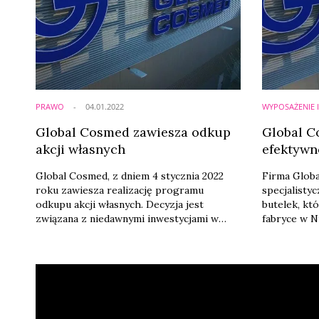
PRAWO
04.01.2022
WYPOSAŻENIE 
Global Cosmed zawiesza odkup
Global C
akcji własnych
efektywn
Global Cosmed, z dniem 4 stycznia 2022
Firma Globa
roku zawiesza realizację programu
specjalisty
odkupu akcji własnych. Decyzja jest
butelek, kt
związana z niedawnymi inwestycjami w
fabryce w N
park maszynowy i obowiązuje aż do końca
środków wł
roku.
polepszeniu
wykorzysty
fabrykach w