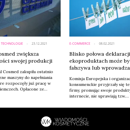
I TECHNOLOGIE
23.12.2021
E-COMMERCE
08.02.2021
osmed zwiększa
Blisko połowa deklaracj
ości swojej produkcji
ekoproduktach może by
fałszywa lub wprowadza
l Cosmed zakupiła ostatnio
czne maszyny do napełniania
Komisja Europejska i organiza
óre rozpoczęły już pracę w
konsumenckie przyjrzały się te
iemczech. Opłacone ze
firmy, promując swoje produkt
asnych automaty służące
internecie, nie uprawiają tzw.
 produkcji, będą
„greenwashingu”, czyli nie skła
wane również w polskich
fałszywych deklaracji m.in. na t
 Radomiu i Jaworze.
ekologicznego składu, albo pr
dla środowiska procesu produk
nie są optymistyczne. A tymcz