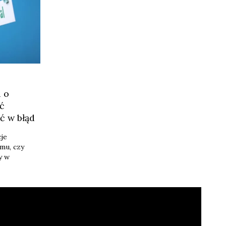
i o
ć
ć w błąd
cje
mu, czy
y w
dają
emat ich
zyjaznego
cji. Wnioski
asem w KE