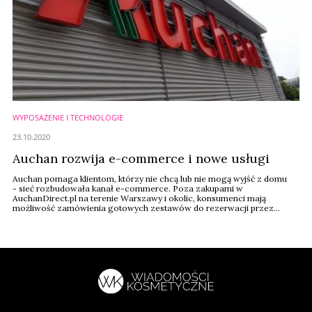
WYPOSAŻENIE I TECHNOLOGIE
23.10.2020
Auchan rozwija e-commerce i nowe usługi
Auchan pomaga klientom, którzy nie chcą lub nie mogą wyjść z domu
- sieć rozbudowała kanał e-commerce. Poza zakupami w
AuchanDirect.pl na terenie Warszawy i okolic, konsumenci mają
możliwość zamówienia gotowych zestawów do rezerwacji przez
Internet i odbioru na parkingu lub w sklepie (formuła click&collect).