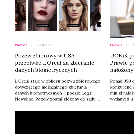
PRAWO
12.08.2022
PRAWO
1
Pozew zbiorowy w USA
UOKiK po
przeciwko L’Oreal za zbieranie
Prawie pó
danych biometrycznych
nałożony
L’Oreal staje w obliczu pozwu zbiorowego
Ponad 950 d
dotyczącego nielegalnego zbierania
konkurencji
danych biometrycznych – podaje Legal
mln zł nało
Newsline. Pozew został złożony do sądu w
wydanych i
stanie Illinois 25 lipca 2022. Chodzi o
sądowych. T
narzędzie Virtual Try-On, które umożliwia
działań UOK
wirtualne „przymierzanie" kosmetyków.
przedstawił