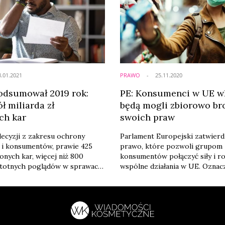
8.01.2021
PRAWO
25.11.2020
dsumował 2019 rok:
PE: Konsumenci w UE w
ł miliarda zł
będą mogli zbiorowo br
ch kar
swoich praw
ecyzji z zakresu ochrony
Parlament Europejski zatwierd
 i konsumentów, prawie 425
prawo, które pozwoli grupom
żonych kar, więcej niż 800
konsumentów połączyć siły i r
stotnych poglądów w sprawach
wspólne działania w UE. Oznac
o tylko niektóre przykłady
lepszą ochronę konsumentów 
iK w 2019 roku, które urząd
„masowymi krzywdami” w wym
 w obszernym raporcie.
krajowym i transgranicznym i
zabezpieczy przed nieuczciwy
procesami sądowymi, stosując 