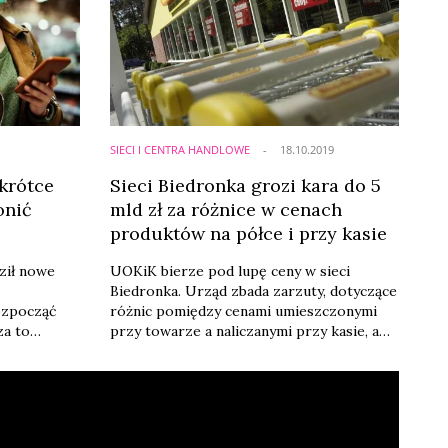
SIECI I CENTRA HANDLOWE
18.10.2019
krótce
Sieci Biedronka grozi kara do 5
onić
mld zł za różnice w cenach
produktów na półce i przy kasie
ził nowe
UOKiK bierze pod lupę ceny w sieci
Biedronka. Urząd zbada zarzuty, dotyczące
ozpocząć
różnic pomiędzy cenami umieszczonymi
za to
przy towarze a naliczanymi przy kasie, a
przed
także braku informacji o cenie przy
iarze
produkcie na półce. Ze skarg
konsumentów i ustaleń Inspekcji
mi
Handlowej wynika, że takie sytuacje nie są
zasadę
rzadkością w tej sieci. Spółce Jeronimo