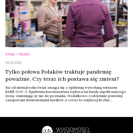
RYNEK I TRENDY
09.10.2020
Tylko połowa Polaków traktuje pandemię
poważnie. Czy teraz ich postawa się zmieni?
Już od niemal roku świat zmaga się z epidemią wywołaną wirusem
SARS-CoV-2. Epidemia koronawirusa wpływa na każdy aspekt naszego
życia, zmieniając je nie do poznania. Dodatkowo codziennie jesteśmy
zasypywani doniesieniami mediów o coraz to większej liczbie
odnotowanych przypadków zachorowań. Jaki jest stosunek Polaków do
wprowadzanych obostrzeń? Oto najnowsze wyniki badania
Inquiry, które odpowiadają na te pytania.