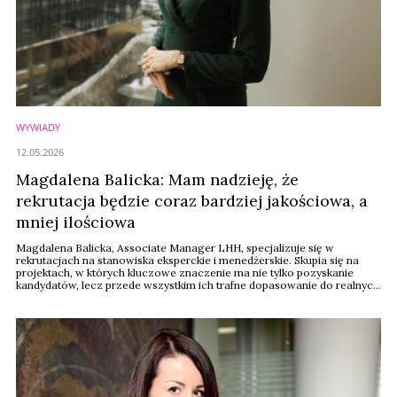
WYWIADY
12.05.2026
Magdalena Balicka: Mam nadzieję, że
rekrutacja będzie coraz bardziej jakościowa, a
mniej ilościowa
Magdalena Balicka, Associate Manager LHH, specjalizuje się w
rekrutacjach na stanowiska eksperckie i menedżerskie. Skupia się na
projektach, w których kluczowe znaczenie ma nie tylko pozyskanie
kandydatów, lecz przede wszystkim ich trafne dopasowanie do realnych
potrzeb biznesowych i aktualnych warunków rynkowych. Na co dzień
wspiera firmy z branż kosmetycznych oraz beauty. W rozmowie
wyjaśnia nam m.in. to, dlaczego firmy nie domykają ...