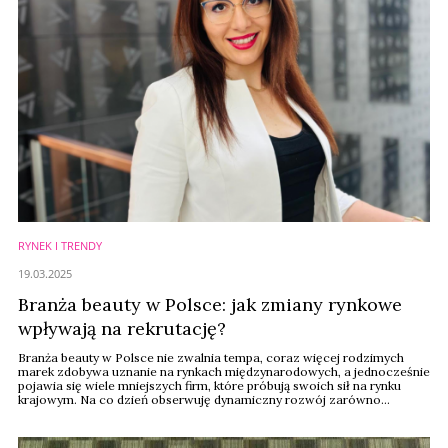
RYNEK I TRENDY
19.03.2025
Branża beauty w Polsce: jak zmiany rynkowe
wpływają na rekrutację?
Branża beauty w Polsce nie zwalnia tempa, coraz więcej rodzimych
marek zdobywa uznanie na rynkach międzynarodowych, a jednocześnie
pojawia się wiele mniejszych firm, które próbują swoich sił na rynku
krajowym. Na co dzień obserwuję dynamiczny rozwój zarówno
sprzedaży zagranicznej, jak i krajowego sektora kosmetycznego –
pisze Magdalena Balicka, Headhunter, Sector Leader, Expert Beauty,
Cosmetics&Wellness w Antal Poland.