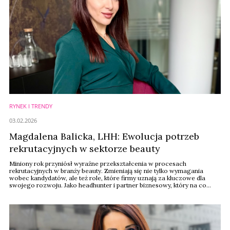
RYNEK I TRENDY
03.02.2026
Magdalena Balicka, LHH: Ewolucja potrzeb
rekrutacyjnych w sektorze beauty
Miniony rok przyniósł wyraźne przekształcenia w procesach
rekrutacyjnych w branży beauty. Zmieniają się nie tylko wymagania
wobec kandydatów, ale też role, które firmy uznają za kluczowe dla
swojego rozwoju. Jako headhunter i partner biznesowy, który na co
dzień wspiera firmy z sektora kosmetycznego w pozyskiwaniu
najlepszych talentów, obserwuję kilka zjawisk, które wyraźnie kształtują
rynek pracy w tym sektorze – pisze ...