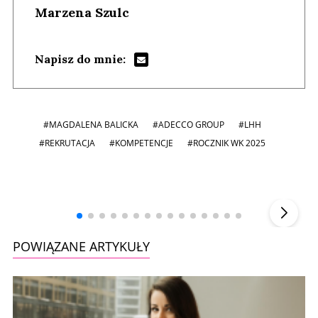
Marzena Szulc
Napisz do mnie:
#MAGDALENA BALICKA
#ADECCO GROUP
#LHH
#REKRUTACJA
#KOMPETENCJE
#ROCZNIK WK 2025
Andrzej i Marta Sterniccy
Marta i
▶
POWIĄZANE ARTYKUŁY