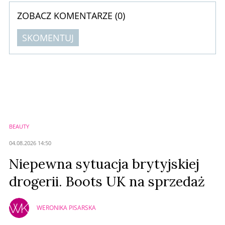
ZOBACZ KOMENTARZE (
0
)
SKOMENTUJ
Komentarze (
0
)
Nie znaleziono komentarzy
Zostaw swoje komentarze
Imię (Wymagane)
BEAUTY
Anuluj
04.08.2026 14:50
Prześlij komentarz
Niepewna sytuacja brytyjskiej
drogerii. Boots UK na sprzedaż
WERONIKA PISARSKA