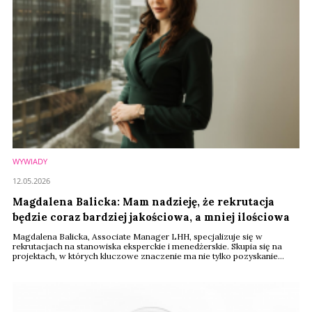
WYWIADY
12.05.2026
Magdalena Balicka: Mam nadzieję, że rekrutacja
będzie coraz bardziej jakościowa, a mniej ilościowa
Magdalena Balicka, Associate Manager LHH, specjalizuje się w
rekrutacjach na stanowiska eksperckie i menedżerskie. Skupia się na
projektach, w których kluczowe znaczenie ma nie tylko pozyskanie
kandydatów, lecz przede wszystkim ich trafne dopasowanie do realnych
potrzeb biznesowych i aktualnych warunków rynkowych. Na co dzień
wspiera firmy z branż kosmetycznych oraz beauty. W rozmowie
wyjaśnia nam m.in. to, dlaczego firmy nie domykają ...