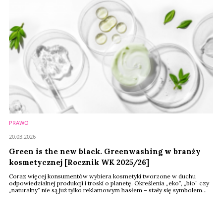
PRAWO
20.03.2026
Green is the new black. Greenwashing w branży
kosmetycznej [Rocznik WK 2025/26]
Coraz więcej konsumentów wybiera kosmetyki tworzone w duchu
odpowiedzialnej produkcji i troski o planetę. Określenia „eko”, „bio” czy
„naturalny” nie są już tylko reklamowym hasłem – stały się symbolem
stylu życia. Dlatego wielu klientów chętnie zapłaci więcej za produkty,
które są zgodne z ich wartościami. Nic dziwnego, że producenci
kosmetyków szybko dostrzegli potencjał „zielonej” komunikacji. Co się
...