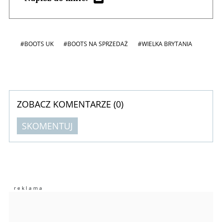
#BOOTS UK
#BOOTS NA SPRZEDAŻ
#WIELKA BRYTANIA
ZOBACZ KOMENTARZE (
0
)
SKOMENTUJ
Komentarze (
0
)
Nie znaleziono komentarzy
Zostaw swoje komentarze
Imię (Wymagane)