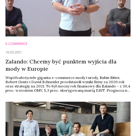
E-COMMERCE
16.03.2021
Zalando: Chcemy być punktem wyjścia dla
mody w Europie
Współzałożyciele giganta e-commerce mody i urody, Rubin Ritter,
Robert Gentz i David Schneider przedstawili wyniki firmy za 2020 rok
oraz strategię na 2021. To był mocny rok finansowy dla Zalando - z 30,4
proc. wzrostem GMV, 5,3 proc. skorygowaną marżą EBIT. Prognoza na
2021 to wzrost GMV o 27-32 proc. przy 350-425 mln euro
skorygowanego EBIT. W planach wejście na 8 nowych rynków.