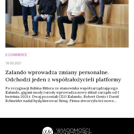
E-COMMERCE
16.03.2021
Zalando wprowadza zmiany personalne.
Odchodzi jeden z współzałożycieli platformy
Po rezygnacji Rubina Rittera ze stanowiska współzarządzającego
Zalando, gigant mody i urody wprowadza nowy skład zarządu od 1
kwietnia 2021 r. Dwaj pozostali CEO Zalando, Robert Gentz ​​i David
Schneider nadal będą kierować firmą. Firma stworzyła też nowe
stanowisko i powołała Astrid Arndt jako Chief People Officer.