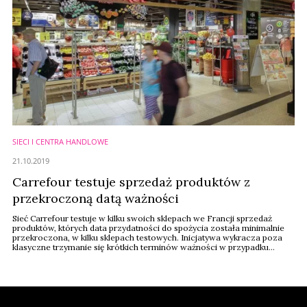
SIECI I CENTRA HANDLOWE
21.10.2019
Carrefour testuje sprzedaż produktów z
przekroczoną datą ważności
Sieć Carrefour testuje w kilku swoich sklepach we Francji sprzedaż
produktów, których data przydatności do spożycia została minimalnie
przekroczona, w kilku sklepach testowych. Inicjatywa wykracza poza
klasyczne trzymanie się krótkich terminów ważności w przypadku
produktów bez ryzyka dla zdrowia – informuje magazyn „Lineaires”.