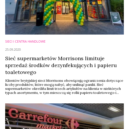
SIECI I CENTRA HANDLOWE
25.09.2020
Sieć supermarketów Morrisons limituje
sprzedaż środków dezynfekujących i papieru
toaletowego
Klientów brytyjskiej sieci Morrisons obowiązują ograniczenia dotyczące
liczby produktów, które mogą nabyć, aby uniknąć paniki. Sieć
supermarketów określiła limit trzech artykułów na klienta w niektórych
typach asortymentu, w tym mieszczą się rolki papieru toaletowego i
produkty dezynfekujące - informuje bbc.com.