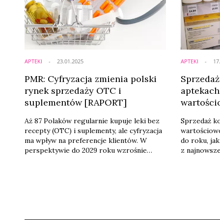
w wyspecjalizowanych drogeriach. Sieć
health & bea
podkreśla przy tym stabilność swojej ...
APTEKI
23.01.2025
APTEKI
17
PMR: Cyfryzacja zmienia polski
Sprzeda
rynek sprzedaży OTC i
aptekach
suplementów [RAPORT]
wartośc
Aż 87 Polaków regularnie kupuje leki bez
Sprzedaż k
recepty (OTC) i suplementy, ale cyfryzacja
wartościow
ma wpływ na preferencje klientów. W
do roku, jak
perspektywie do 2029 roku wzrośnie
z najnowsz
udział sprzedaży online – wynika z raportu
PharmaSequ
PMR Market Experts.