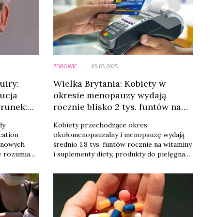
czynność, a 11 proc. nie robi tego prawie
nigdy.
ZDROWIE
05.03.2025
uiry:
Wielka Brytania: Kobiety w
ucja
okresie menopauzy wydają
erunek:
rocznie blisko 2 tys. funtów na
suplementy i pielęgnację
dy
Kobiety przechodzące okres
cation
okołomenopauzalny i menopauzę wydają
ą nowych
średnio 1,8 tys. funtów rocznie na witaminy
e rozumianą
i suplementy diety, produkty do pielęgnacji
kierunkiem
skóry oraz smartwatche, aby zwalczać
 oferty o
m.in. takie objawy jak zmęczenie czy
uderzenia gorąca.
czyć
kim chemii,