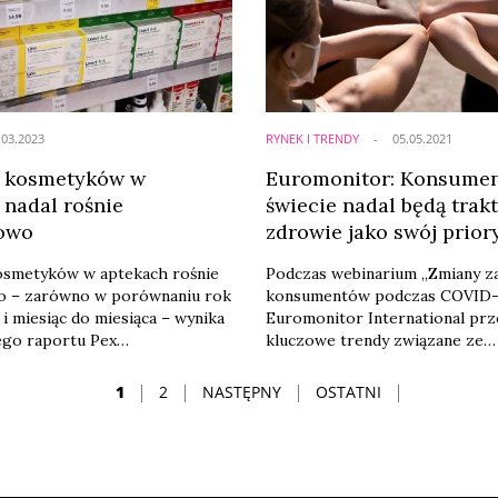
uty to jasny sygnał, ...
ale również kosmetyków, które
znajdują się pod presją ...
.03.2023
RYNEK I TRENDY
05.05.2021
ż kosmetyków w
Euromonitor: Konsumen
 nadal rośnie
świecie nadal będą trak
iowo
zdrowie jako swój prior
osmetyków w aptekach rośnie
Podczas webinarium „Zmiany 
o – zarówno w porównaniu rok
konsumentów podczas COVID-
 i miesiąc do miesiąca – wynika
Euromonitor International prz
ego raportu Pex
kluczowe trendy związane ze
ence.
stanem zdrowia i nawykami
prozdrowotnymi konsumentów
1
2
NASTĘPNY
OSTATNI
pozostanie naszym najważniej
priorytetem.