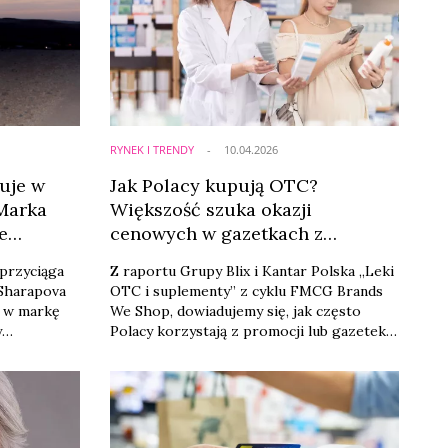
RYNEK I TRENDY
10.04.2026
uje w
Jak Polacy kupują OTC?
 Marka
Większość szuka okazji
e
cenowych w gazetkach z
promocjami [Raport Blix i
przyciąga
Z raportu Grupy Blix i Kantar Polska „Leki
Kantar]
 Sharapova
OTC i suplementy” z cyklu FMCG Brands
ą w markę
We Shop, dowiadujemy się, jak często
y
Polacy korzystają z promocji lub gazetek
nalną i
podczas kupowania leków OTC i
suplementów diety. 38 proc.
respondentów robi to czasami, a 37 proc. –
zawsze lub prawie zawsze. Z kolei 14 proc.
badanych rzadko decyduje się na ww.