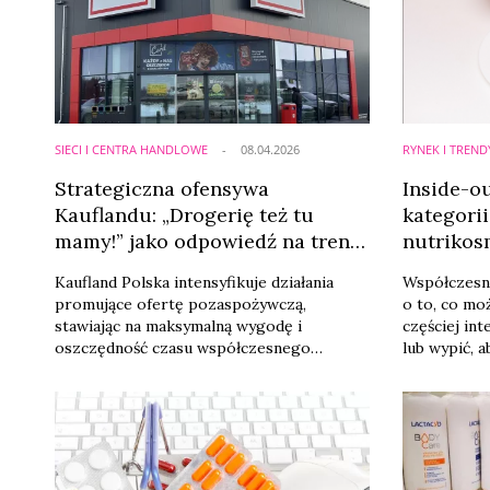
spółki – Purtier Placenta – oraz sposobu
content.
jego promocji i dystrybucji
SIECI I CENTRA HANDLOWE
08.04.2026
RYNEK I TREND
Strategiczna ofensywa
Inside-o
Kauflandu: „Drogerię też tu
kategorii
mamy!” jako odpowiedź na trend
nutrikos
one-stop shopping
Kaufland Polska intensyfikuje działania
Współczesny
promujące ofertę pozaspożywczą,
o to, co mo
stawiając na maksymalną wygodę i
częściej int
oszczędność czasu współczesnego
lub wypić, 
konsumenta. Nowa kampania wizerunkowa
Trend insid
ma uświadomić klientom, że
wewnątrz) 
pełnowartościowy asortyment
dodatkiem d
kosmetyczny oraz chemii gospodarczej
pełnoprawny
jest dostępny na wyciągnięcie ręki,
rosnących 
eliminując konieczność dodatkowych wizyt
kosmetyczn