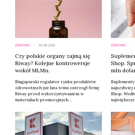
ZDROWIE
04.08.2026
ZDROWIE
Czy polskie organy zajmą się
Suplemen
Riway? Kolejne kontrowersje
Shop. Sp
wokół MLMu.
mln dola
Singapurski regulator rynku produktów
Suplementy d
zdrowotnych już lata temu ostrzegł firmę
najszybciej
Riway przed wykorzystywaniem w
Shop. Wedłu
materiałach promocyjnych
największy
niepotwierdzonych twierdzeń
ciągu ostat
dotyczących właściwości zdrowotnych
przekraczaj
oferowanych suplementów. Teraz w
sukcesie de
Polsce pojawiają się pytania dotyczące
produkty, a
statusu jednego z flagowych produktów
livestreamy,