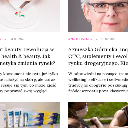
Y
04.03.2026
RYNEK I TRENDY
18.02.2026
ut beauty: rewolucja w
Agnieszka Górnicka, Inq
 health & beauty. Jak
OTC, suplementy i ewol
metyka zmienia rynek?
rynku drogeryjnego. Ki
one-stop shop?
 konsument nie pyta już tylko
W odpowiedzi na rosnące tren
że nałożyć na skórę, ale coraz
wellbeing, self-care i self-medi
eresuje się tym, co może zjeść
tradycyjne drogerie poszukuj
aby poprawić swój wygląd.
źródeł wzrostu poza klasyczni
e-out beauty (czyli piękno od
kategorią beauty. Naturalnym 
przestał być niszowym
rozwoju staje się rozszerzenie
o oferty aptek, stając się
obszary health i wellness. Taka
m i jednym z najszybciej
dywersyfikacja pozwala ograni
segmentów globalnego rynku
zależność od kategorii silnie
ego. Dla menedżerów branży
promocyjnych – przede wszyst