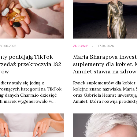
30.06.2026
ZDROWIE
17.04.2026
ty podbijają TikTok
Maria Sharapova inwest
rzedaż przekroczyła 182
suplementy dla kobiet.
rów
Amulet stawia na zdrow
hormony
iety stały się jedną z
Rynek suplementów dla kobiet 
 rosnących kategorii na TikTok
kolejne znane nazwiska. Maria
g danych Charm.io dziesięć
oraz Gabriela Hearst inwestuj
ch marek wygenerowało w
Amulet, która rozwija produkt
nich sześciu miesięcy sprzedaż
wspierające równowagę hormo
ącą 182 mln dolarów. O
codzienną wydajność kobiet.
cydują nie tylko viralowe
le przede wszystkim
 influencerzy i edukacyjny