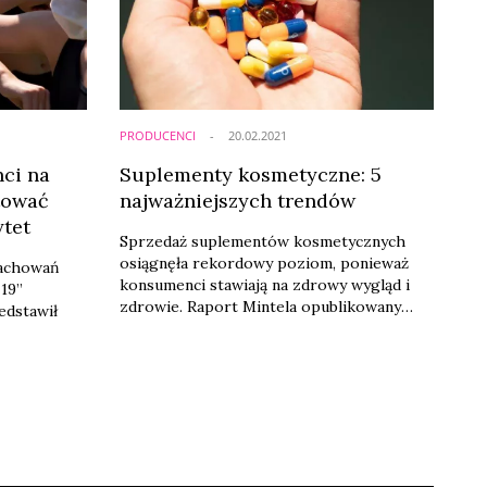
 od lat
PRODUCENCI
20.02.2021
ci na
Suplementy kosmetyczne: 5
tować
najważniejszych trendów
ytet
Sprzedaż suplementów kosmetycznych
osiągnęła rekordowy poziom, ponieważ
zachowań
konsumenci stawiają na zdrowy wygląd i
19”
zdrowie. Raport Mintela opublikowany
edstawił
przez Cosmetics Business
wskazuje najszybciej rozwijające się trendy
oraz sposób, w jaki marki mogą
. Zdrowie
wykorzystać potencjał i uniknąć
szym
pułapek sektora.