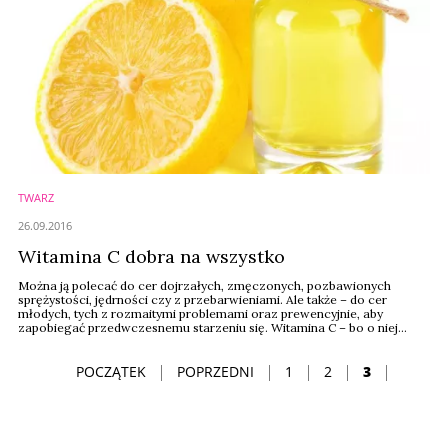
TWARZ
26.09.2016
Witamina C dobra na wszystko
Można ją polecać do cer dojrzałych, zmęczonych, pozbawionych
sprężystości, jędrności czy z przebarwieniami. Ale także – do cer
młodych, tych z rozmaitymi problemami oraz prewencyjnie, aby
zapobiegać przedwczesnemu starzeniu się. Witamina C – bo o niej
mowa – występuje w roli gwiazdy w wielu preparatach pielęgnacyjnych.
POCZĄTEK
POPRZEDNI
1
2
3