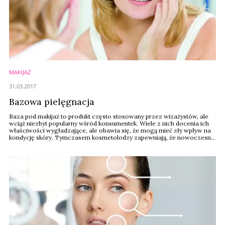
MAKIJAŻ
31.03.2017
Bazowa pielęgnacja
Baza pod makijaż to produkt często stosowany przez wizażystów, ale
wciąż niezbyt popularny wśród konsumentek. Wiele z nich docenia ich
właściwości wygładzające, ale obawia się, że mogą mieć zły wpływ na
kondycję skóry. Tymczasem kosmetolodzy zapewniają, że nowoczesne
bazy są nie tylko całkowicie bezpieczne dla cery, ale dzięki składnikom
pielęgnacyjnym mają na nią bardzo pozytywny wpływ.