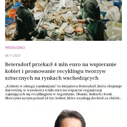
PRODUCENCI
08.11.2023
Beiersdorf przekazł 4 mln euro na wspieranie
kobiet i promowanie recyklingu tworzyw
sztucznych na rynkach wschodzących
„Kobiety w obiegu zamkniętym” to inicjatywa Beiersdorf, która obejmuje
darowiznę w wysokości 4 mln euro na wsparcie organizacji
zajmujących się recyklingiem w Argentynie, Ghanie, Indiach i Kenii.
Skorzysta na tym ponad 1,6 tys. kobiet, które uzyskają dochód za zbiórkę
i segregowanie tworzyw sztucznych. Roczne w gospodarkach
wschodzących będzie zbieranych i poddawanych recyklingowi około 15
tys. ton plastiku.