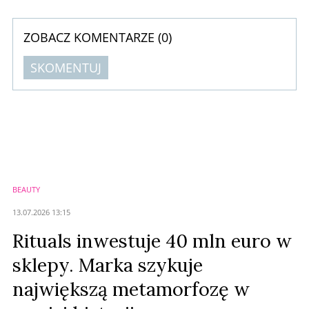
„best value”. Pomiędzy nimi rozpycha się slow beauty: czyli mniej, ale
lepiej, funkcjonalnie, ...
ZOBACZ KOMENTARZE (
0
)
SKOMENTUJ
Komentarze (
0
)
Nie znaleziono komentarzy
Zostaw swoje komentarze
Imię (Wymagane)
BEAUTY
Anuluj
13.07.2026 13:15
Prześlij komentarz
Rituals inwestuje 40 mln euro w
sklepy. Marka szykuje
największą metamorfozę w