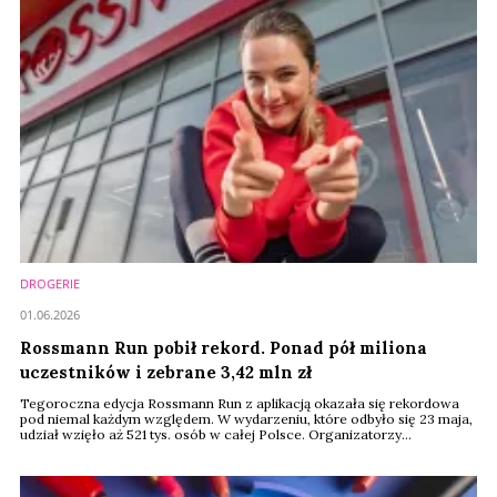
DROGERIE
01.06.2026
Rossmann Run pobił rekord. Ponad pół miliona
uczestników i zebrane 3,42 mln zł
Tegoroczna edycja Rossmann Run z aplikacją okazała się rekordowa
pod niemal każdym względem. W wydarzeniu, które odbyło się 23 maja,
udział wzięło aż 521 tys. osób w całej Polsce. Organizatorzy
podkreślają, że to największy bieg tego typu na świecie. Rekord padł
również pod względem kwoty zebranej z wpisowego –3,42 mln złotych
trafiło na konto Polskiego Komitetu Paralimpijskiego.