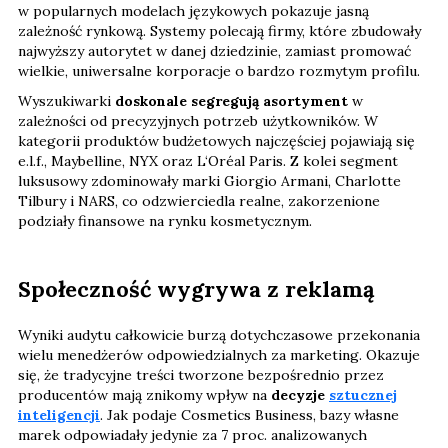
w popularnych modelach językowych pokazuje jasną
zależność rynkową. Systemy polecają firmy, które zbudowały
najwyższy autorytet w danej dziedzinie, zamiast promować
wielkie, uniwersalne korporacje o bardzo rozmytym profilu.
Wyszukiwarki
doskonale segregują asortyment
w
zależności od precyzyjnych potrzeb użytkowników. W
kategorii produktów budżetowych najczęściej pojawiają się
e.l.f., Maybelline, NYX oraz L‘Oréal Paris. Z kolei segment
luksusowy zdominowały marki Giorgio Armani, Charlotte
Tilbury i NARS, co odzwierciedla realne, zakorzenione
podziały finansowe na rynku kosmetycznym.
Społeczność wygrywa z reklamą
Wyniki audytu całkowicie burzą dotychczasowe przekonania
wielu menedżerów odpowiedzialnych za marketing. Okazuje
się, że tradycyjne treści tworzone bezpośrednio przez
producentów mają znikomy wpływ na
decyzje
sztucznej
inteligencji
. Jak podaje Cosmetics Business, bazy własne
marek odpowiadały jedynie za 7 proc. analizowanych