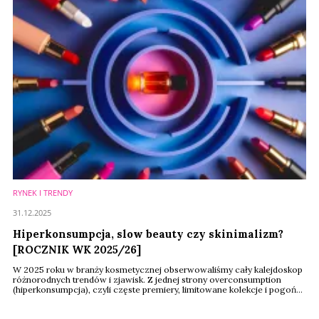
RYNEK I TRENDY
31.12.2025
Hiperkonsumpcja, slow beauty czy skinimalizm?
[ROCZNIK WK 2025/26]
W 2025 roku w branży kosmetycznej obserwowaliśmy cały kalejdoskop
różnorodnych trendów i zjawisk. Z jednej strony overconsumption
(hiperkonsumpcja), czyli częste premiery, limitowane kolekcje i pogoń
za nowościami; z drugiej – underconsumption (hipokonsumpcja), czyli
oszczędzanie, świadome ograniczanie zakupów, rosnący udział marek