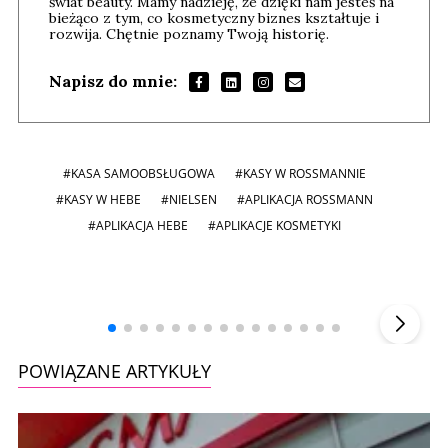
świat beauty. Mamy nadzieję, że dzięki nam jesteś na
bieżąco z tym, co kosmetyczny biznes kształtuje i
rozwija. Chętnie poznamy Twoją historię.
Napisz do mnie:
#KASA SAMOOBSŁUGOWA
#KASY W ROSSMANNIE
#KASY W HEBE
#NIELSEN
#APLIKACJA ROSSMANN
#APLIKACJA HEBE
#APLIKACJE KOSMETYKI
Andrzej i Marta Sterniccy
Marta i
▶
POWIĄZANE ARTYKUŁY