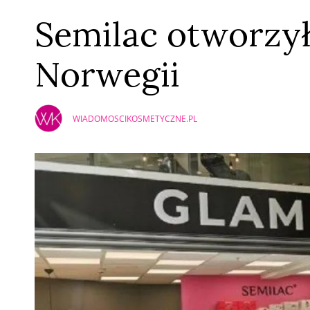
Semilac otworzył 
Norwegii
WIADOMOSCIKOSMETYCZNE.PL