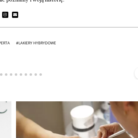
PERTA
#LAKIERY HYBRYDOWE
Michał Stężalski
FineDiningWeek
▶
▶