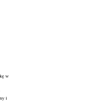
kę w
ny i