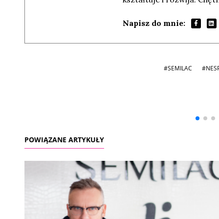
Napisz do mnie:
#SEMILAC
#NES
Andrzej i Marta
Marta i Andrzej
Sterniccy
Sterniccy
▶
▶
POWIĄZANE ARTYKUŁY