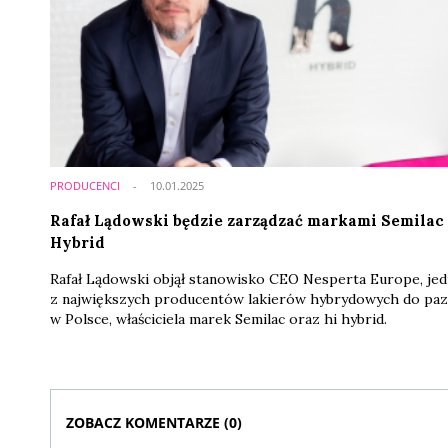
PRODUCENCI
10.01.2025
Rafał Lądowski będzie zarządzać markami Semilac 
Hybrid
Rafał Lądowski objął stanowisko CEO Nesperta Europe, je
z największych producentów lakierów hybrydowych do paz
w Polsce, właściciela marek Semilac oraz hi hybrid.
ZOBACZ KOMENTARZE (
0
)