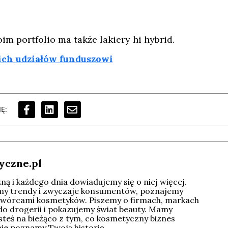
im portfolio ma także lakiery hi hybrid.
ich udziałów funduszowi
Ę:
yczne.pl
ą i każdego dnia dowiadujemy się o niej więcej.
imy trendy i zwyczaje konsumentów, poznajemy
wórcami kosmetyków. Piszemy o firmach, markach
do drogerii i pokazujemy świat beauty. Mamy
esteś na bieżąco z tym, co kosmetyczny biznes
tnie poznamy Twoją historię.