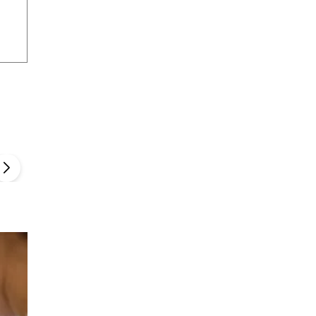
Szefem być Sezon 2
Marcin Przybysz
▶
▶