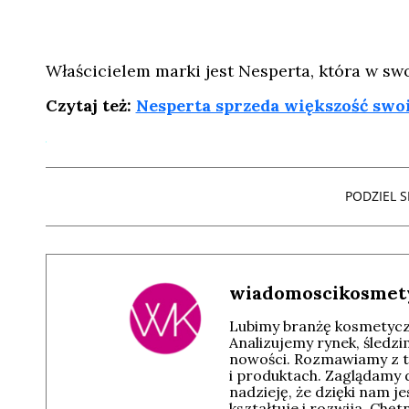
Właścicielem marki jest Nesperta, która w swo
Czytaj też:
Nesperta sprzeda większość swo
PODZIEL SI
wiadomoscikosmet
Lubimy branżę kosmetyczn
Analizujemy rynek, śledz
nowości. Rozmawiamy z t
i produktach. Zaglądamy 
nadzieję, że dzięki nam j
kształtuje i rozwija. Chę