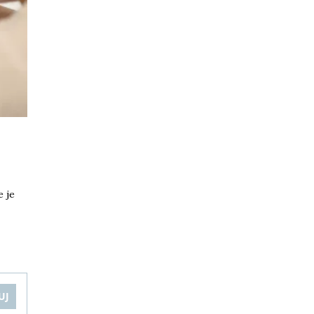
 je
UJ