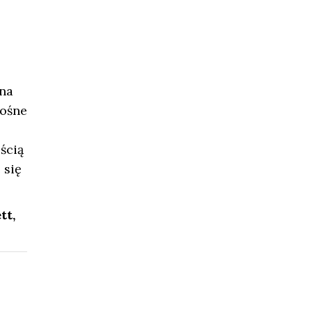
 na
łośne
ścią
 się
tt,