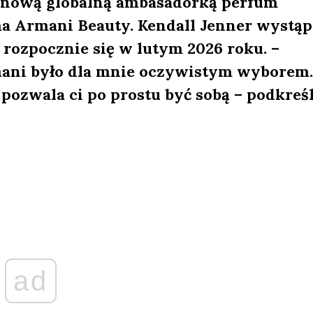
a nową globalną ambasadorką perfum
a Armani Beauty. Kendall Jenner wystąp
rozpocznie się w lutym 2026 roku. –
mani było dla mnie oczywistym wyborem.
 pozwala ci po prostu być sobą – podkreś
ad