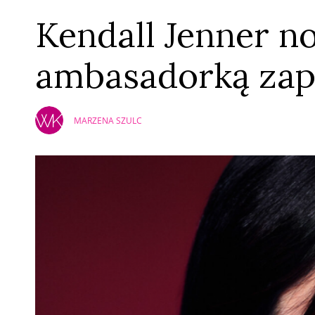
Kendall Jenner n
ambasadorką za
MARZENA SZULC