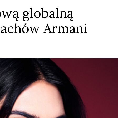
ową globalną
pachów Armani