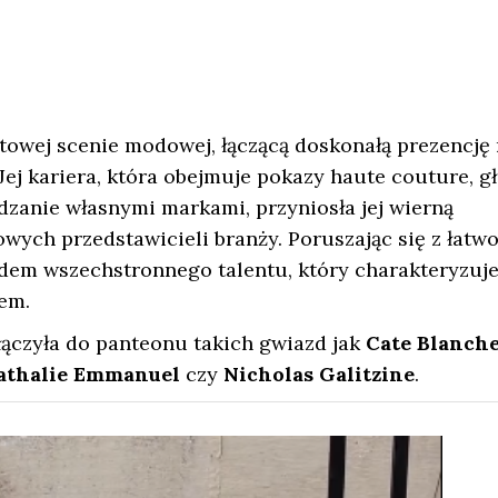
atowej scenie modowej, łączącą doskonałą prezencję
ej kariera, która obejmuje pokazy haute couture, g
zanie własnymi markami, przyniosła jej wierną
wych przedstawicieli branży. Poruszając się z łatwo
ładem wszechstronnego talentu, który charakteryzuje
em.
ączyła do panteonu takich gwiazd jak
Cate Blanche
Nathalie Emmanuel
czy
Nicholas Galitzine
.