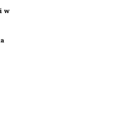
i w
la