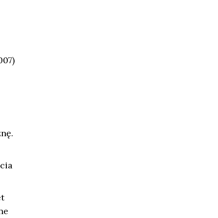
007)
nę.
cia
t
ne