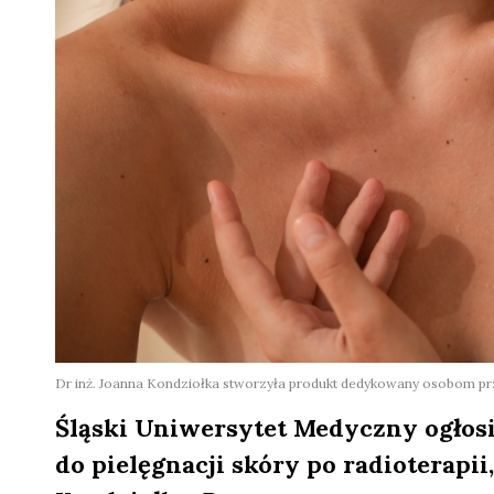
Dr inż. Joanna Kondziołka stworzyła produkt dedykowany osobom prz
Śląski Uniwersytet Medyczny ogłos
do pielęgnacji skóry po radioterapi