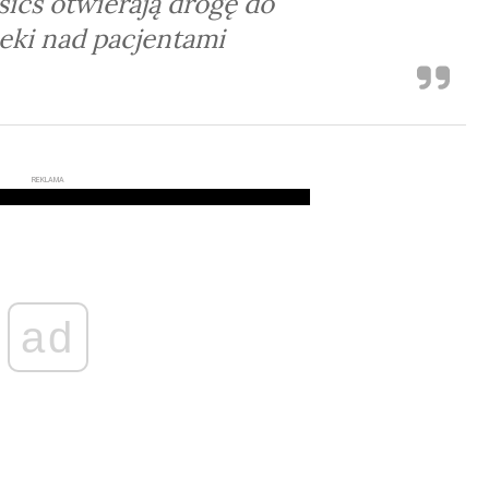
ics otwierają drogę do
eki nad pacjentami
REKLAMA
ad