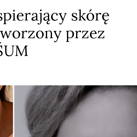
pierający skórę
stworzony przez
 ŚUM