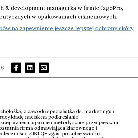
rch & development managerką w firmie JagoPro,
eutycznych w opakowaniach ciśnieniowych.
ów na zapewnienie jeszcze lepszej ochrony skóry
Ę:
holożka, z zawodu specjalistka ds. marketingu i
racy kładę nacisk na podkreślanie
znej biznesu; uparcie i metodycznie przyspieszam
 ostatnia firma odmawiająca klarownego i
łeczności LGBTQ+ zgasi po sobie światło.