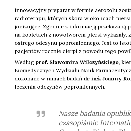
Innowacyjny preparat w formie aerozolu zost
radioterapii, których skóra w okolicach piers
jonizujące. Zgodnie z informacją przekazaną 
na kobietach z nowotworem piersi wykazały, 
ostrego odczynu popromiennego. Jest to istot
pacjentów rocznie cierpi z powodu tego powik
Według
prof. Sławomira Wilczyńskiego
, ki
Biomedycznych Wydziału Nauk Farmaceutyczn
dokonane w ramach badań
dr inż. Joanny Ko
leczenia odczynów popromiennych.
Nasze badania opubli
czasopiśmie Internatio