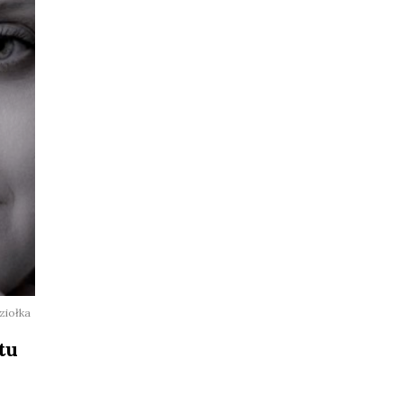
ziołka
tu