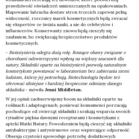
prawdziwość oświadczeń umieszczanych na opakowaniach.
Mapowanie łańcucha dostaw stron trzecich zapewni pełną
widoczność, rzecznicy marek kosmetycznych będą zwracać
się ekspertów ze świata nauki, a nie do celebrytów i
influencerów. Konserwanty znowu będą cieszyły się
zaufaniem, bo zwiększają bezpieczeństwo produktów
kosmetycznych.
-
Bioinżynieria odegra dużą rolę. Rosnące obawy związane z
chorobami odzwierzęcymi wpłyną na większy szacunek dla
natury. Składniki oparte na bioinżynierii pozwolą naturalnym
kosmetykom powstawać w laboratorium bez zabierania ziemi
ludziom, którzy jej potrzebują. Biotechnologia będzie też
oferować silniejsze i bardziej bezpieczne odmiany danego
składnika
- mówiła
Jenni Middleton.
W jej opinii zaobserwujemy boom na składniki oparte na
roślinach i adaptogenach, ponieważ konsumenci porzucają
pochodzące od zwierząt składniki i szukają wsparcia swoich
rytuałów piękna dawnymi recepturami i kosmetykami z
apteki Matki Natury. Powodzeniem będą cieszyć się składniki
antybakteryjne i antywirusowe oraz wspierające odporność.
Obsesja czystości spowoduje potrzebę dodatkowych