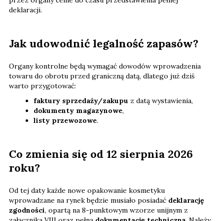
przez organy celne do czasu przedstawienia pełnej
deklaracji.
Jak udowodnić legalność zapasów?
Organy kontrolne będą wymagać dowodów wprowadzenia
towaru do obrotu przed graniczną datą, dlatego już dziś
warto przygotować:
faktury sprzedaży/zakupu
z datą wystawienia,
dokumenty magazynowe
,
listy przewozowe
.
Co zmienia się od 12 sierpnia 2026
roku?
Od tej daty każde nowe opakowanie kosmetyku
wprowadzane na rynek będzie musiało posiadać
deklarację
zgodności
, opartą na 8-punktowym wzorze unijnym z
załącznika VIII oraz pełną
dokumentację techniczną
. Należy