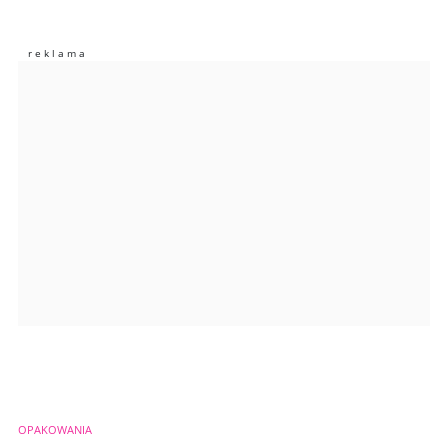
Nie znaleziono komentarzy
Zostaw swoje komentarze
Imię (Wymagane)
Anuluj
Prześlij komentarz
OPAKOWANIA