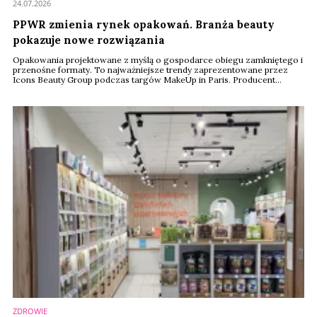
24.07.2026
PPWR zmienia rynek opakowań. Branża beauty
pokazuje nowe rozwiązania
Opakowania projektowane z myślą o gospodarce obiegu zamkniętego i
przenośne formaty. To najważniejsze trendy zaprezentowane przez
Icons Beauty Group podczas targów MakeUp in Paris. Producent
pokazał rozwiązania przygotowane z myślą o unijnym rozporządzeniu
PPWR, które od sierpnia 2026 roku zacznie obowiązywać producentów
w całej Unii Europejskiej.
ZDROWIE