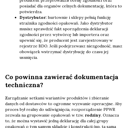
producent przeprowadził ocenę zgodności oraz
posiadać dla organów celnych dokumentację, która to
potwierdza.
Dystrybutor:
hurtownie i sklepy pełnią funkcję
strażnika zgodności opakowań. Jako dystrybutor
musisz sprawdzić fakt sporządzenia deklaracji
zgodności przez wytwórcę lub importera oraz
upewnić się, że producent jest zarejestrowany w
rejestrze BDO. Jeśli podejrzewasz niezgodność, masz
obowiązek wstrzymać dystrybucję do czasu jej
usunięcia.
Co powinna zawierać dokumentacja
techniczna?
Zarządzanie setkami wariantów produktów i zbieranie
danych od dostawców to ogromne wyzwanie operacyjne. Aby
proces był realny do udźwignięcia, rozporządzenie PPWR
zezwala na grupowanie opakowań w tzw.
rodziny
. Oznacza
to, że można wystawić jedną deklarację dla całej grupy
opakowań o tym samym składzie i konstrukcji (np. ta sama