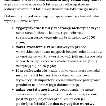
je przechowywać przez
5 lat
w przypadku opakowań
jednorazowych i
10 lat
dla opakowań wielokrotnego użytku.
Dokumenty te potwierdzają, że opakowanie spełnia aktualne
wymogi PPWR, w tym:
rygorystyczne limity substancji niebezpiecznych
:
suma stężeń ołowiu, kadmu, rtęci i chromu
sześciowartościowego nie może przekroczyć
100
ppm
;
zakaz stosowania PFAS
: dotyczy to przede
wszystkim opakowań mających bezpośredni kontakt z
żywnością, co warto zweryfikować, jeśli marka posiada
w portfolio np. akcesoria okołożywnościowe (limity
zaczynają się od
25 ppb
);
identyfikowalność
: każde opakowanie musi posiadać
numer partii lub serii
oraz dane kontaktowe
wytwórcy lub importera, co ma umożliwić powiązanie
produktu na półce z jego dokumentacją;
zakaz pustej przestrzeni
: opakowanie nie może
zawierać cech mających na celu jedynie zwiększenie
postrzeganej objętości produktu, takich jak
podwójne ścianki lub dna czy zbędne warstwy
;