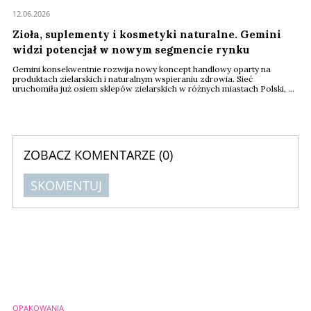
12.06.2026
Zioła, suplementy i kosmetyki naturalne. Gemini
widzi potencjał w nowym segmencie rynku
Gemini konsekwentnie rozwija nowy koncept handlowy oparty na
produktach zielarskich i naturalnym wspieraniu zdrowia. Sieć
uruchomiła już osiem sklepów zielarskich w różnych miastach Polski, a
najnowsza placówka została otwarta w Krakowie. To odpowiedź na
rosnące zainteresowanie konsumentów fitoterapią, suplementacją oraz
produktami inspirowanymi medycyną naturalną. W końcu zielarstwo
znowu wróciło "do łask".
ZOBACZ KOMENTARZE (
0
)
SKOMENTUJ
Komentarze (
0
)
Nie znaleziono komentarzy
Zostaw swoje komentarze
Imię (Wymagane)
OPAKOWANIA