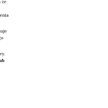
a
ze
zenia
kuje
go
wy.
ub