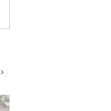
Szefem być Sezon 2
Marcin Przybysz
▶
▶