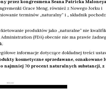
zony przez kongresmena Seana Patricka Maloney
ongremenki Grace Meng, również z Nowego Jorku i
iniowanie terminów „naturalny” i „ składnik pochod
kietowanie produktów jako „naturalne” nie kwalifi
g Administration (FDA) obecnie nie ma prawie żadne
k.
egółowe informacje dotyczące dokładnej treści usta
odukty kosmetyczne sprzedawane, oznakowane l
o najmniej 70 procent naturalnych substancji, z
REKLAMA