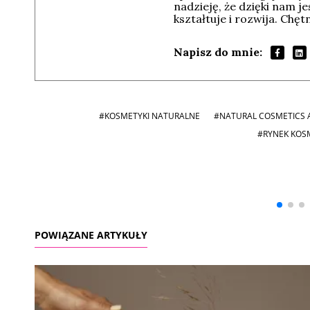
nadzieję, że dzięki nam j
kształtuje i rozwija. Chę
Napisz do mnie:
#KOSMETYKI NATURALNE
#NATURAL COSMETICS 
#RYNEK KOS
Andrzej i Marta
Marta i Andrzej
Sterniccy
Sterniccy
▶
▶
POWIĄZANE ARTYKUŁY