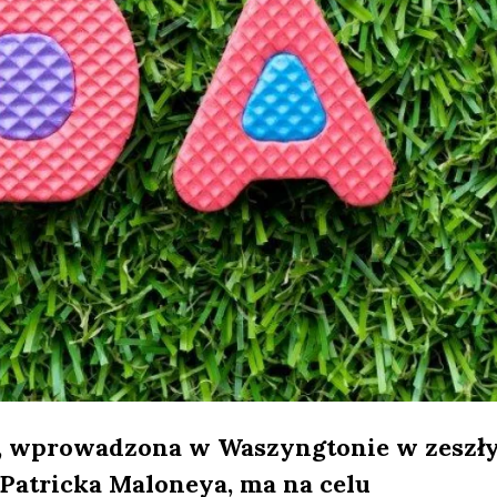
, wprowadzona w Waszyngtonie w zeszł
Patricka Maloneya, ma na celu