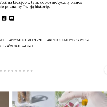
esteś na bieżąco z tym, co kosmetyczny biznes
tnie poznamy Twoją historię.
ACT
#PRAWO KOSMETYCZNE
#RYNEK KOSMETYCZNY W USA
METYKÓW NATURALNYCH
Michał Stężalski
FineDiningWeek
▶
▶