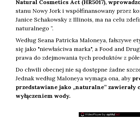
Natural Cosmetics Act (HR5017), wprowad
stanu Nowy Jork i współfinansowany przez k
Janice Schakowsky z Illinois, ma na celu zdef
naturalnego ”.
Według Seana Patricka Maloneya, fałszywe ety
się jako "niewłaściwa marka", a Food and Dru
prawa do zdejmowania tych produktów z półe
Do chwili obecnej nie są dostępne żadne szcz
Jednak według Maloneya wymaga ona, aby
pr
przedstawiane jako „naturalne” zawierały c
wyłączeniem wody.