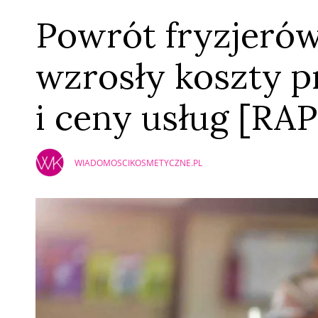
Powrót fryzjerów
wzrosły koszty p
i ceny usług [RA
WIADOMOSCIKOSMETYCZNE.PL