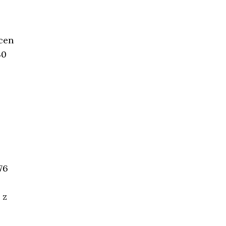
cen
30
76
 z