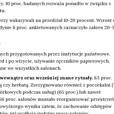
cy. 10 proc. badanych rozważa ponadto w związku z
ytu.
rzy wskazywali na przedział 10-20 procent. Wzrost 
Jedynie 8 proc. ankietowanych zaznaczyło zakres 20-
?
znych przygotowanych przez instytucje państwowe.
ed i po wizycie, używanie ręczników papierowych,
ane we wszystkich salonach.
i wewnątrz oraz wcześniej znane rytuały.
83 proc.
 czy herbatą. Zrezygnowano również z poczekalni (
órkowych podczas usługi (65 proc.) lub nawet
 56 proc. salonów musiało reorganizować przestrzeń
owyższego wynika zatem, że zachowanie odstępów
ntów, niż wydłuża godziny pracy salonów.