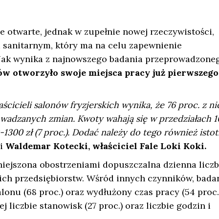
e otwarte, jednak w zupełnie nowej rzeczywistości,
 sanitarnym, który ma na celu zapewnienie
Jak wynika z najnowszego badania przeprowadzone
nów otworzyło swoje miejsca pracy już pierwszego
cicieli salonów fryzjerskich wynika, że 76 proc. z ni
wadzanych zmian. Kwoty wahają się w przedziałach 1
0-1300 zł (7 proc.). Dodać należy do tego również isto
i
Waldemar Kotecki, właściciel Fale Loki Koki.
niejszona obostrzeniami dopuszczalna dzienna licz
 ich przedsiębiorstw. Wśród innych czynników, bada
onu (68 proc.) oraz wydłużony czas pracy (54 proc.)
liczbie stanowisk (27 proc.) oraz liczbie godzin i