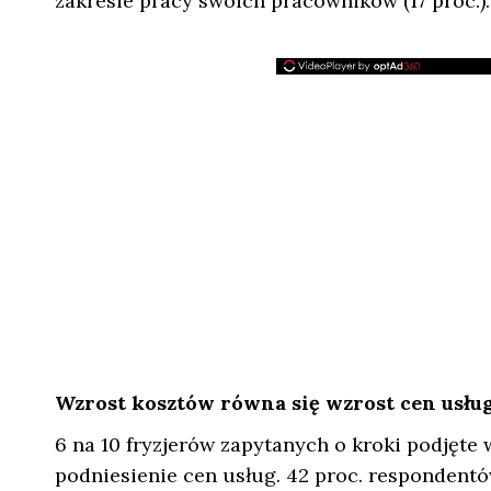
zakresie pracy swoich pracowników (17 proc.).
Wzrost kosztów równa się wzrost cen usłu
6 na 10 fryzjerów zapytanych o kroki podjęte
podniesienie cen usług. 42 proc. respondentów