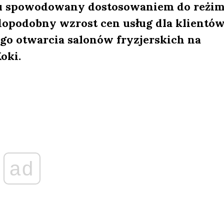
nu spowodowany dostosowaniem do reżi
wdopodobny wzrost cen usług dla klientów
o otwarcia salonów fryzjerskich na
oki.
ad