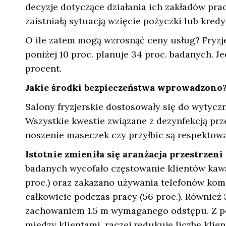
decyzje dotyczące działania ich zakładów pra
zaistniałą sytuacją wzięcie pożyczki lub kred
O ile zatem mogą wzrosnąć ceny usług? Fryzje
poniżej 10 proc. planuje 34 proc. badanych. 
procent.
Jakie środki bezpieczeństwa wprowadzono
Salony fryzjerskie dostosowały się do wytyc
Wszystkie kwestie związane z dezynfekcją prz
noszenie maseczek czy przyłbic są respektow
Istotnie zmieniła się aranżacja przestrzen
badanych wycofało częstowanie klientów kawą
proc.) oraz zakazano używania telefonów kom
całkowicie podczas pracy (56 proc.). Również
zachowaniem 1.5 m wymaganego odstępu. Z p
między klientami, raczej redukuje liczbę klie