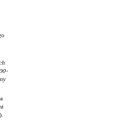
go
ch
00-
tny
ba
ni
.