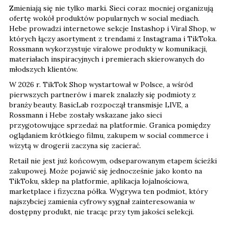
Zmieniają się nie tylko marki. Sieci coraz mocniej organizują
ofertę wokół produktów popularnych w social mediach.
Hebe prowadzi internetowe sekcje Instashop i Viral Shop, w
których łączy asortyment z trendami z Instagrama i TikToka.
Rossmann wykorzystuje viralowe produkty w komunikacji,
materiałach inspiracyjnych i premierach skierowanych do
młodszych klientów.
W 2026 r. TikTok Shop wystartował w Polsce, a wśród
pierwszych partnerów i marek znalazły się podmioty z
branży beauty. BasicLab rozpoczął transmisje LIVE, a
Rossmann i Hebe zostały wskazane jako sieci
przygotowujące sprzedaż na platformie. Granica pomiędzy
oglądaniem krótkiego filmu, zakupem w social commerce i
wizytą w drogerii zaczyna się zacierać.
Retail nie jest już końcowym, odseparowanym etapem ścieżki
zakupowej. Może pojawić się jednocześnie jako konto na
TikToku, sklep na platformie, aplikacja lojalnościowa,
marketplace i fizyczna półka. Wygrywa ten podmiot, który
najszybciej zamienia cyfrowy sygnał zainteresowania w
dostępny produkt, nie tracąc przy tym jakości selekcji.