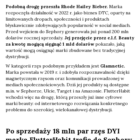
Podobną drogę przeszła Rhode Hailey Bieber.
Marka
rozpoczęła działalność w 2022 r. jako biznes DTC, oparty na
limitowanych dropach, społeczności i produktach
błyskawicznie zdobywających popularność w social mediach.
Przed wejściem do Sephory generowała już ponad 200 mln
dolarów rocznej sprzedaży.
Jej przejęcie przez e.l.f. Beauty
za kwotę mogącą sięgnąć 1 mld dolarów
pokazało, jaką
wartość mogą osiągnąć marki zbudowane bez tradycyjnej
dystrybucji.
W kategorii rzęs podobnym przykładem jest
Glamnetic.
Marka powstała w 2019 r. i zdobyła rozpoznawalność dzięki
magnetycznym rzęsom oraz komunikacji prowadzonej w
mediach społecznościowych. Dziś jej produkty są dostępne
m.in. w Sephorze, Ulcie, Target i na Amazonie. FlutterHabit
wchodzi więc na drogę, którą przeszły już inne cyfrowe
marki beauty: od internetowego rozwiązania konkretnego
problemu do szerokiej, wielokanałowej dystrybucji.
Po sprzedaży 18 mln par rzęs DYI
marka FlutterHabit trafia do Sephory