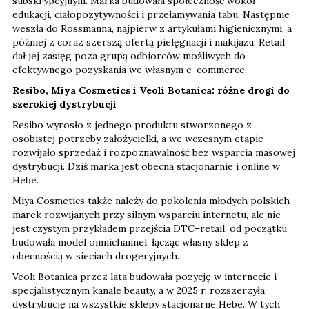
subskrypcyjnym. Marka budowała społeczność wokół
edukacji, ciałopozytywności i przełamywania tabu. Następnie
weszła do Rossmanna, najpierw z artykułami higienicznymi, a
później z coraz szerszą ofertą pielęgnacji i makijażu. Retail
dał jej zasięg poza grupą odbiorców możliwych do
efektywnego pozyskania we własnym e-commerce.
Resibo, Miya Cosmetics i Veoli Botanica: różne drogi do
szerokiej dystrybucji
Resibo wyrosło z jednego produktu stworzonego z
osobistej potrzeby założycielki, a we wczesnym etapie
rozwijało sprzedaż i rozpoznawalność bez wsparcia masowej
dystrybucji. Dziś marka jest obecna stacjonarnie i online w
Hebe.
Miya Cosmetics także należy do pokolenia młodych polskich
marek rozwijanych przy silnym wsparciu internetu, ale nie
jest czystym przykładem przejścia DTC–retail: od początku
budowała model omnichannel, łącząc własny sklep z
obecnością w sieciach drogeryjnych.
Veoli Botanica przez lata budowała pozycję w internecie i
specjalistycznym kanale beauty, a w 2025 r. rozszerzyła
dystrybucję na wszystkie sklepy stacjonarne Hebe. W tych