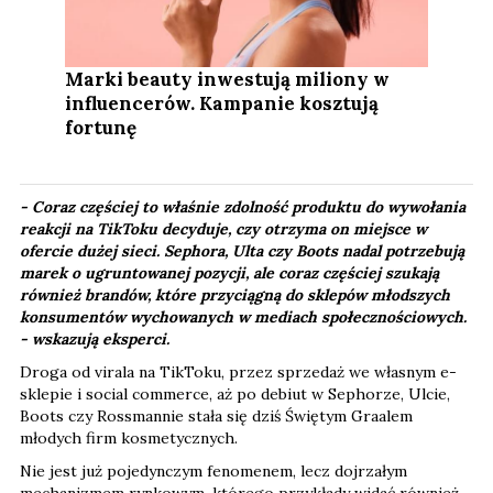
Marki beauty inwestują miliony w
influencerów. Kampanie kosztują
fortunę
- Coraz częściej to właśnie zdolność produktu do wywołania
reakcji na TikToku decyduje, czy otrzyma on miejsce w
ofercie dużej sieci. Sephora, Ulta czy Boots nadal potrzebują
marek o ugruntowanej pozycji, ale coraz częściej szukają
również brandów, które przyciągną do sklepów młodszych
konsumentów wychowanych w mediach społecznościowych.​
-
wskazują eksperci.
Droga od virala na TikToku, przez sprzedaż we własnym e-
sklepie i social commerce, aż po debiut w Sephorze, Ulcie,
Boots czy Rossmannie stała się dziś Świętym Graalem
młodych firm kosmetycznych.
Nie jest już pojedynczym fenomenem, lecz dojrzałym
mechanizmem rynkowym, którego przykłady widać również