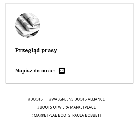
Przegląd prasy
Napisz do mnie:
#BOOTS
#WALGREENS BOOTS ALLIANCE
#BOOTS OTWIERA MARKETPLACE
#MARKETPLAE BOOTS. PAULA BOBBETT
Andrzej i Marta Sterniccy
Marta i