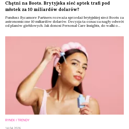
Chętni na Boots. Brytyjska sieć aptek trafi pod
młotek za 10 miliardów dolarów?
Fundusz Sycamore Partners rozważa sprzedaż brytyjskiej sieci Boots za
astronomiczne 10 miliardów dolarów. Decyzja ta oznacza nagły odwrót
od planów giełdowych. Jak donosi Personal Care Insights, do walki o
przejęcie marki ruszyli już pierwsi poważni gracze.
RYNEK I TRENDY
14.04.2026