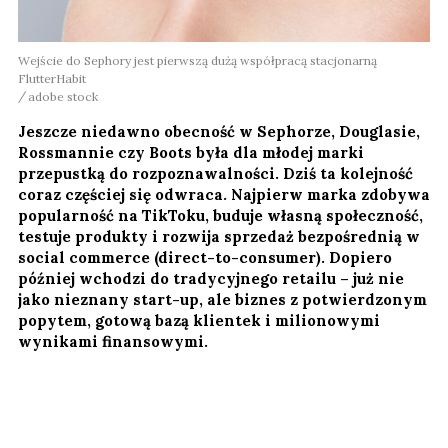
Wejście do Sephory jest pierwszą dużą współpracą stacjonarną
FlutterHabit
adobe stock
Jeszcze niedawno obecność w Sephorze, Douglasie,
Rossmannie czy Boots była dla młodej marki
przepustką do rozpoznawalności. Dziś ta kolejność
coraz częściej się odwraca. Najpierw marka zdobywa
popularność na TikToku, buduje własną społeczność,
testuje produkty i rozwija sprzedaż bezpośrednią w
social commerce (direct-to-consumer). Dopiero
później wchodzi do tradycyjnego retailu – już nie
jako nieznany start-up, ale biznes z potwierdzonym
popytem, gotową bazą klientek i milionowymi
wynikami finansowymi.