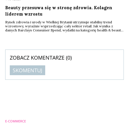
Beauty przesuwa się w stronę zdrowia. Kolagen
liderem wzrostu
Rynek zdrowia i urody w Wielkiej Brytanii utrzymuje stabilny trend
wzrostowy, wyraźnie wyprzedzając cały sektor retail. Jak wynika z
danych Barclays Consumer Spend, wydatki na kategorię health & beauty
rosną nieprzerwanie od około pięciu lat, a tempo wzrostu pozostaje
wyższe niż w pozostałych segmentach handlu.
ZOBACZ KOMENTARZE (
0
)
SKOMENTUJ
Komentarze (
0
)
Nie znaleziono komentarzy
Zostaw swoje komentarze
Imię (Wymagane)
E-COMMERCE
Anuluj