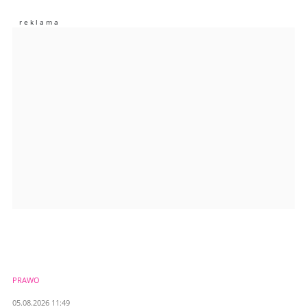
Zostaw swoje komentarze
Imię (Wymagane)
Anuluj
Prześlij komentarz
PRAWO
05.08.2026 11:49