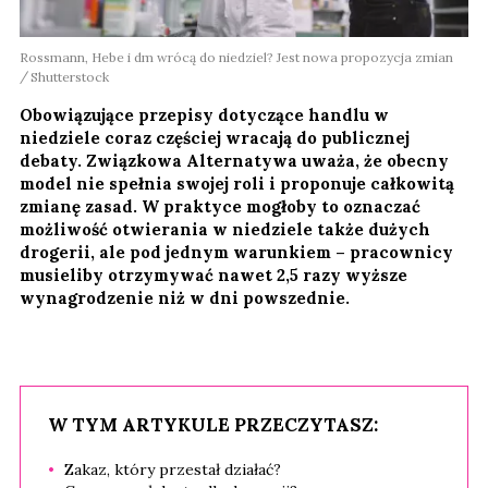
Rossmann, Hebe i dm wrócą do niedziel? Jest nowa propozycja zmian
Shutterstock
Obowiązujące przepisy dotyczące handlu w
niedziele coraz częściej wracają do publicznej
debaty. Związkowa Alternatywa uważa, że obecny
model nie spełnia swojej roli i proponuje całkowitą
zmianę zasad. W praktyce mogłoby to oznaczać
możliwość otwierania w niedziele także dużych
drogerii, ale pod jednym warunkiem – pracownicy
musieliby otrzymywać nawet 2,5 razy wyższe
wynagrodzenie niż w dni powszednie.
W TYM ARTYKULE PRZECZYTASZ:
Zakaz, który przestał działać?