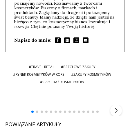
poznajemy nowości. Rozmawiamy z twórcami
kosmetyków. Piszemy o firmach, markach i
produktach. Zaglądamy do drogerii i pokazujemy
świat beauty. Mamy nadzieję, że dzięki nam jesteś na
bieżąco z tym, co kosmetyczny biznes kształtuje i
rozwija. Chętnie poznamy Twoją historię.
Napisz do mnie:
#TRAVEL RETAIL
#BEZCŁOWE ZAKUPY
#RYNEK KOSMETYKÓW W KOREI
#ZAKUPY KOSMETYKÓW
#SPRZEDAŻ KOSMETYKÓW
Andrzej i Marta Sterniccy
Marta i
▶
POWIĄZANE ARTYKUŁY