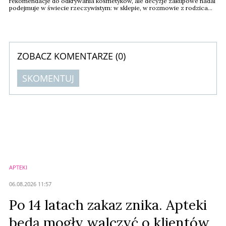
rekomendacje do odkrywania kosmetyków, ale decyzje zakupowe nadal
podejmuje w świecie rzeczywistym: w sklepie, w rozmowie z rodzicami
i rówieśnikami oraz poprzez bezpośrednie testowanie produktów -
wynika z raportu NielsenIQ i Ulta Beauty, „Smart Beauty”. Technologia
nie wyeliminuje więc z rynku drogerii, ale musi zostać odpowiednio
przez nie wykorzystana.
ZOBACZ KOMENTARZE (
0
)
SKOMENTUJ
Komentarze (
0
)
Nie znaleziono komentarzy
Zostaw swoje komentarze
Imię (Wymagane)
APTEKI
Anuluj
06.08.2026 11:57
Prześlij komentarz
Po 14 latach zakaz znika. Apteki
będą mogły walczyć o klientów