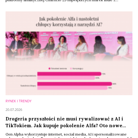
segmentu beauty wygenerowało w ciągu ostatnich 12 miesięcy
sprzedaż o wartości ponad 512 mln dolarów. Liderem zestawienia
została południowokoreańska marka Dr. Melaxin, która odpowiadała za
niemal 28 proc. całego obrotu.
RYNEK I TRENDY
20.07.2026
Drogeria przyszłości nie musi rywalizować z AI i
TikTokiem. Jak kupuje pokolenie Alfa? Oto nowe
drogi wzrostu beauty
Gen Alpha wykorzystuje internet, social media, AI i spersonalizowane