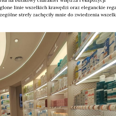
wiła na butikowy charakter wnętrza i ekspozycji
glone linie wszelkich krawędzi oraz eleganckie rega
zególne strefy zachęciły mnie do zwiedzenia wszelk