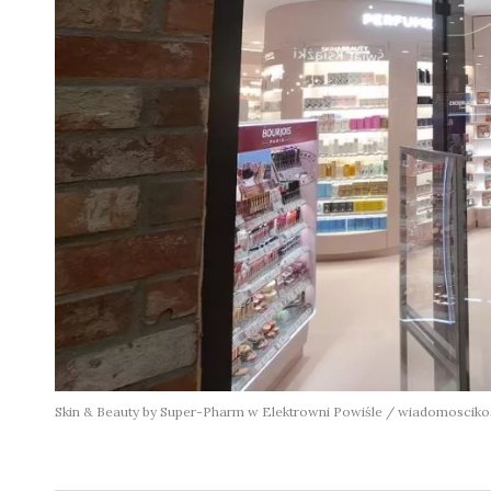
Skin & Beauty by Super-Pharm w Elektrowni Powiśle / wiadomosciko