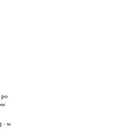
 po
ów
j - w