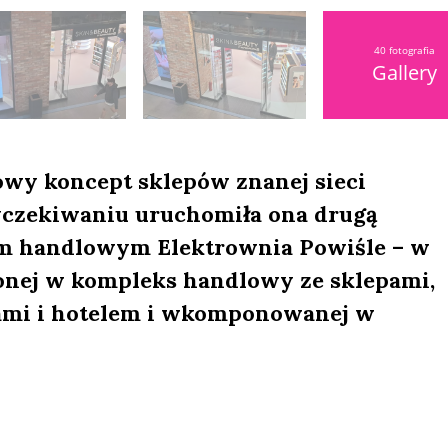
40 fotografia
Gallery
owy koncept sklepów znanej sieci
yczekiwaniu uruchomiła ona drugą
m handlowym Elektrownia Powiśle – w
conej w kompleks handlowy ze sklepami,
rami i hotelem i wkomponowanej w