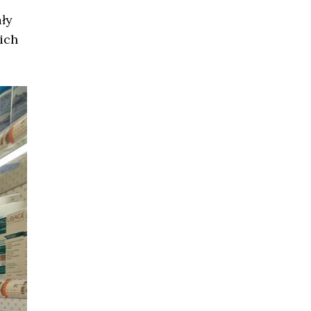
ły
ich