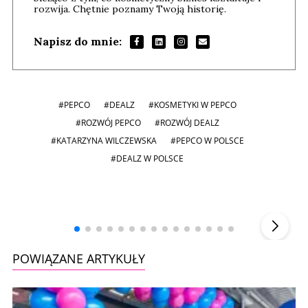
rozwija. Chętnie poznamy Twoją historię.
Napisz do mnie:
#PEPCO
#DEALZ
#KOSMETYKI W PEPCO
#ROZWÓJ PEPCO
#ROZWÓJ DEALZ
#KATARZYNA WILCZEWSKA
#PEPCO W POLSCE
#DEALZ W POLSCE
Andrzej i Marta Sterniccy
Marta i
▶
POWIĄZANE ARTYKUŁY