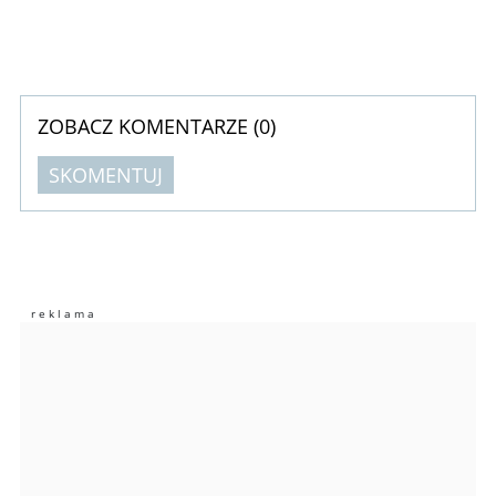
ZOBACZ KOMENTARZE (
0
)
SKOMENTUJ
Komentarze (
0
)
Nie znaleziono komentarzy
Zostaw swoje komentarze
Imię (Wymagane)
Anuluj
Prześlij komentarz