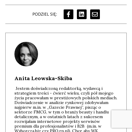
PODZIEL SIĘ:
Anita Leowska-Skiba
Jestem doświadczoną redaktorką, wydawcą i
strategiem treści - ćwierć wieku, czyli pół mojego
życia pracowałam w prestiżowych polskich mediach.
Doświadczenie w analizie rynkowej zdobywałam
najpierw m.in. w „Gazecie Prawnej”, pisząc o
sektorze FMCG, w tym o branży beauty i handlu
detalicznym, a w ostatnich latach z sukcesem
rozwijałam internetowe projekty serwisów
premium dla profesjonalistów i B2B (m.in. w
Wyborcza.biz czy PRO.rp.pl). Chcę aby WK