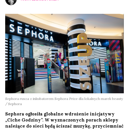
Sephora rusza z inkubatorem Sephora Prize dla lokalnych marek beauty
Sephora
Sephora ogłosiła globalne wdrożenie inicjatywy
„Ciche Godziny”. W wyznaczonych porach sklepy
należące do sieci będą ściszać muzykę, przyciemniać