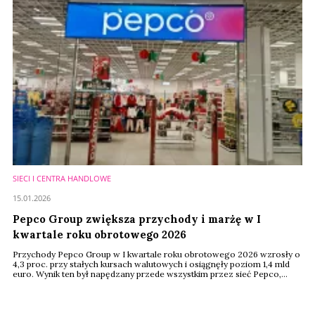
SIECI I CENTRA HANDLOWE
15.01.2026
Pepco Group zwiększa przychody i marżę w I
kwartale roku obrotowego 2026
Przychody Pepco Group w I kwartale roku obrotowego 2026 wzrosły o
4,3 proc. przy stałych kursach walutowych i osiągnęły poziom 1,4 mld
euro. Wynik ten był napędzany przede wszystkim przez sieć Pepco,
choć częściowo został obciążony zaplanowanymi kosztami związanymi
z zakończeniem sprzedaży towarów szybkozbywalnych (FMCG) w tej
sieci. Negatywny wpływ tych kosztów ma stopniowo maleć w kolejnych
kwartałach. Na łączne ...