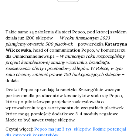
Takie same są założenia dla sieci Pepco, pod której szyldem
działa już 1200 sklepów. –
W roku finansowym 2023
planujemy otwarcie 500 placówek –
potwierdziła
Katarzyna
Wilczewska
, head of communication Pepco, w komentarzu
dla Omnichannelnews.pl.
– W minionym roku rozpoczęliśmy
projekt kompleksowej zmiany wizerunku, brandingu,
rozszerzenia oferty i przebudowy sklepów. W Polsce, w tym
roku chcemy zmienić prawie 700 funkcjonujących sklepów
–
dodała.
Dealz i Pepco sprzedają kosmetyki. Szczególnie ważnym
partnerem dla producentów kosmetyków stało się Pepco,
która po pilotażowym projekcie zadecydowała o
wprowadzeniu tego asortymentu do wszystkich placówek,
które mogą pomieścić dodatkowe 3-4 moduły regałowe.
Może to być nawet tysiąc sklepów.
Czytaj więcej:
Pepco ma już 3 tys. sklepów. Rośnie potencjał
dla kategorii kosmetyków