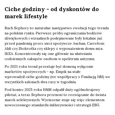
Ciche godziny - od dyskontów do
marek lifestyle
Ruch Sephory to naturalne następstwo ewolucji tego trendu
na polskim rynku. Pierwsze próby ograniczania bodźców
dźwiękowych i wizualnych podejmowane były lokalnie już
przed pandemią przez sieci spożywcze Auchan, Carrefour,
Aldi czy Stokrotka czy sklepy z wyposażeniem domu mi.n.
IKEA. Koncentrowały się one głównie na ułatwianiu
codziennych zakupów osobom w spektrum autyzmu.
Po 2021 roku trend przestaje być domeną wyłącznie
marketów spożywczych - np. Empik na stałe
wprowadził ciche godziny (we współpracy z Fundacją JiM) we
wszystkich salonach dwa razy w tygodniu.
Pod koniec 2025 roku H&M odpalił duży ogólnokrajowy
pilotaż, a teraz Sephora przenosi to rozwiązanie do świata
marek selektywnych. Wyciszenie staje się więc elementem
nowoczesnego standardu inkluzywności i strategii ESG.