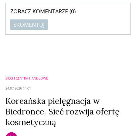
ZOBACZ KOMENTARZE (
0
)
SKOMENTUJ
Komentarze (
0
)
Nie znaleziono komentarzy
Zostaw swoje komentarze
Imię (Wymagane)
SIECI I CENTRA HANDLOWE
Anuluj
24.07.2026 14:01
Prześlij komentarz
Koreańska pielęgnacja w
Biedronce. Sieć rozwija ofertę
kosmetyczną