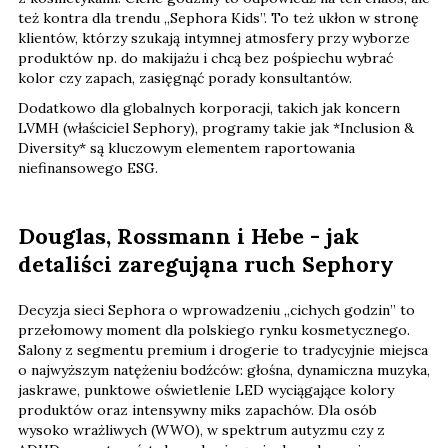
też kontra dla trendu „Sephora Kids”. To też ukłon w stronę
klientów, którzy szukają intymnej atmosfery przy wyborze
produktów np. do makijażu i chcą bez pośpiechu wybrać
kolor czy zapach, zasięgnąć porady konsultantów.
Dodatkowo dla globalnych korporacji, takich jak koncern
LVMH (właściciel Sephory), programy takie jak *Inclusion &
Diversity* są kluczowym elementem raportowania
niefinansowego ESG.
Douglas, Rossmann i Hebe - jak
detaliści zaregująna ruch Sephory
Decyzja sieci Sephora o wprowadzeniu „cichych godzin” to
przełomowy moment dla polskiego rynku kosmetycznego.
Salony z segmentu premium i drogerie to tradycyjnie miejsca
o najwyższym natężeniu bodźców: głośna, dynamiczna muzyka,
jaskrawe, punktowe oświetlenie LED wyciągające kolory
produktów oraz intensywny miks zapachów. Dla osób
wysoko wrażliwych (WWO), w spektrum autyzmu czy z