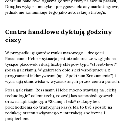
centrum handlowe ogłasza godziny ciszy na swoim pasażu,
Douglas wyłącza muzykę i przygasza ekrany marketingowe,
jednak nie komunikuje tego jako autorskiej strategii.
Centra handlowe dyktują godziny
ciszy
W przypadku gigantów rynku masowego - drogerii
Rossmann i Hebe - sytuacja jest utrudniona ze względu na
tysiące placówek i dużą liczbę sklepów typu *street-level*
(poza galeriami). W galeriach obie sieci współpracują z
programami inkluzywnymi (np. „Spektrum Zrozumienia”) i
wyciszają stanowiska w wyznaczonych przez centra porach.
Poza galeriami, Rossmann i Hebe mocno stawiają na „cichą
technologię” (silent tech), rozwój kas samoobsługowych
oraz na aplikacje typu *Skanuj i Jedź* (zakupy bez
podchodzenia do tradycyjnej kasy). Ma to być sposób na
redukcję stresu związanego z interakcją społeczną i
pośpiechem.