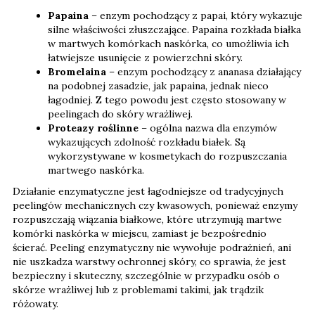
Papaina
– enzym pochodzący z papai, który wykazuje
silne właściwości złuszczające. Papaina rozkłada białka
w martwych komórkach naskórka, co umożliwia ich
łatwiejsze usunięcie z powierzchni skóry.
Bromelaina
– enzym pochodzący z ananasa działający
na podobnej zasadzie, jak papaina, jednak nieco
łagodniej. Z tego powodu jest często stosowany w
peelingach do skóry wrażliwej.
Proteazy roślinne
– ogólna nazwa dla enzymów
wykazujących zdolność rozkładu białek. Są
wykorzystywane w kosmetykach do rozpuszczania
martwego naskórka.
Działanie enzymatyczne jest łagodniejsze od tradycyjnych
peelingów mechanicznych czy kwasowych, ponieważ enzymy
rozpuszczają wiązania białkowe, które utrzymują martwe
komórki naskórka w miejscu, zamiast je bezpośrednio
ścierać. Peeling enzymatyczny nie wywołuje podrażnień, ani
nie uszkadza warstwy ochronnej skóry, co sprawia, że jest
bezpieczny i skuteczny, szczególnie w przypadku osób o
skórze wrażliwej lub z problemami takimi, jak trądzik
różowaty.