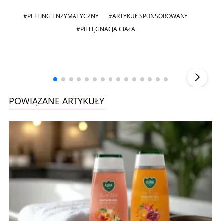
#PEELING ENZYMATYCZNY
#ARTYKUŁ SPONSOROWANY
#PIELĘGNACJA CIAŁA
Andrzej i Marta Sterniccy
Marta i
▶
POWIĄZANE ARTYKUŁY