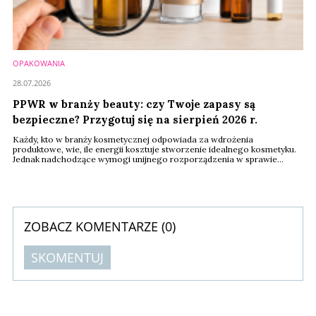
OPAKOWANIA
28.07.2026
PPWR w branży beauty: czy Twoje zapasy są
bezpieczne? Przygotuj się na sierpień 2026 r.
Każdy, kto w branży kosmetycznej odpowiada za wdrożenia
produktowe, wie, ile energii kosztuje stworzenie idealnego kosmetyku.
Jednak nadchodzące wymogi unijnego rozporządzenia w sprawie
opakowań i odpadów opakowaniowych PPWR (2025/40) sprawiają, że
menedżerowie i właściciele marek stają przed wyzwaniem, które nie
dotyczy receptury kremu czy perfum, lecz skomplikowanej
dokumentacji ich opakowań.
ZOBACZ KOMENTARZE (
0
)
SKOMENTUJ
Komentarze (
0
)