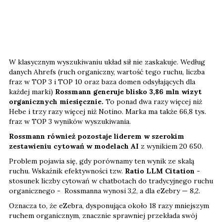
W klasycznym wyszukiwaniu układ sił nie zaskakuje. Według
danych Ahrefs (ruch organiczny, wartość tego ruchu, liczba
fraz w TOP 3 i TOP 10 oraz baza domen odsyłających dla
każdej marki)
Rossmann generuje blisko 3,86 mln wizyt
organicznych miesięcznie.
To ponad dwa razy więcej niż
Hebe i trzy razy więcej niż Notino. Marka ma także 66,8 tys.
fraz w TOP 3 wyników wyszukiwania.
Rossmann również pozostaje liderem w szerokim
zestawieniu cytowań w modelach AI
z wynikiem 20 650.
Problem pojawia się, gdy porównamy ten wynik ze skalą
ruchu. Wskaźnik efektywności tzw.
Ratio LLM Citation
-
stosunek liczby cytowań w chatbotach do tradycyjnego ruchu
organicznego - Rossmanna wynosi 3,2, a dla eZebry — 8,2.
Oznacza to, że eZebra, dysponująca około 18 razy mniejszym
ruchem organicznym, znacznie sprawniej przekłada swój