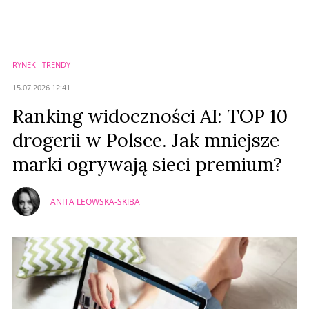
Nie znaleziono komentarzy
Zostaw swoje komentarze
Imię (Wymagane)
RYNEK I TRENDY
Anuluj
15.07.2026 12:41
Prześlij komentarz
Ranking widoczności AI: TOP 10
drogerii w Polsce. Jak mniejsze
marki ogrywają sieci premium?
ANITA LEOWSKA-SKIBA