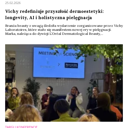
25.02.2026
Vichy redefiniuje przyszłość dermoestetyki:
longevity, AI i holistyczna pielęgnacja
Branża beauty z uwagą śledziła wydarzenie zorganizowane przez Vichy
Laboratoires, które stało się manifestem nowej ery w pielęgnacji.
Marka, należąca do dywizji L’Oréal Dermatological Beauty,
zaprezentowała holistyczną wizję przyszłości, w której granica między
medycyną, technologią a kosmetyką ostatecznie się zaciera. Pod
hasłem „Health is vital. Start with your skin”, Vichy wskazało kluczowe
kierunki rozwoju rynku ...
TARGI I KONFERENCJE