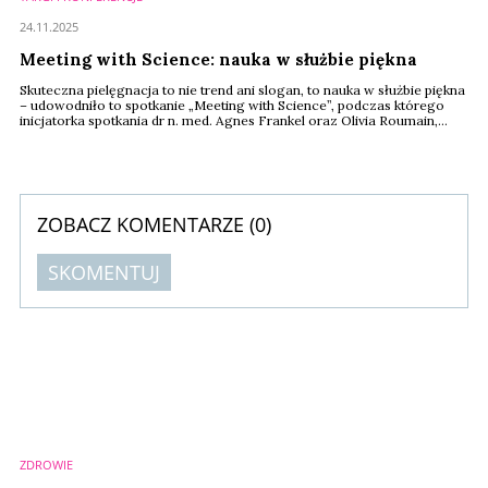
24.11.2025
Meeting with Science: nauka w służbie piękna
Skuteczna pielęgnacja to nie trend ani slogan, to nauka w służbie piękna
– udowodniło to spotkanie „Meeting with Science”, podczas którego
inicjatorka spotkania dr n. med. Agnes Frankel oraz Olivia Roumain,
międzynarodowa ekspertka i główny szkoleniowiec marki Revision
Skincare pokazały, że prawdziwe efekty w pielęgnacji zaczynają się tam,
gdzie kończą się marketingowe obietnice, a zaczyna rzetelna wiedza,
rygorystyczne ...
ZOBACZ KOMENTARZE (
0
)
SKOMENTUJ
Komentarze (
0
)
Nie znaleziono komentarzy
Zostaw swoje komentarze
Imię (Wymagane)
ZDROWIE
Anuluj