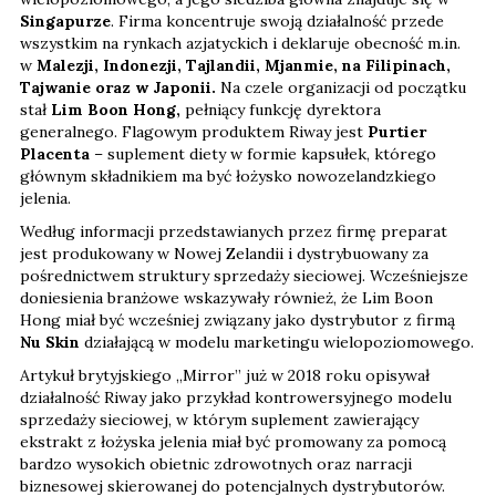
Singapurze
. Firma koncentruje swoją działalność przede
wszystkim na rynkach azjatyckich i deklaruje obecność m.in.
w
Malezji, Indonezji, Tajlandii, Mjanmie, na Filipinach,
Tajwanie oraz w Japonii.
Na czele organizacji od początku
stał
Lim Boon Hong,
pełniący funkcję dyrektora
generalnego. Flagowym produktem Riway jest
Purtier
Placenta
– suplement diety w formie kapsułek, którego
głównym składnikiem ma być łożysko nowozelandzkiego
jelenia.
Według informacji przedstawianych przez firmę preparat
jest produkowany w Nowej Zelandii i dystrybuowany za
pośrednictwem struktury sprzedaży sieciowej. Wcześniejsze
doniesienia branżowe wskazywały również, że Lim Boon
Hong miał być wcześniej związany jako dystrybutor z firmą
Nu Skin
działającą w modelu marketingu wielopoziomowego.
Artykuł brytyjskiego „Mirror” już w 2018 roku opisywał
działalność Riway jako przykład kontrowersyjnego modelu
sprzedaży sieciowej, w którym suplement zawierający
ekstrakt z łożyska jelenia miał być promowany za pomocą
bardzo wysokich obietnic zdrowotnych oraz narracji
biznesowej skierowanej do potencjalnych dystrybutorów.