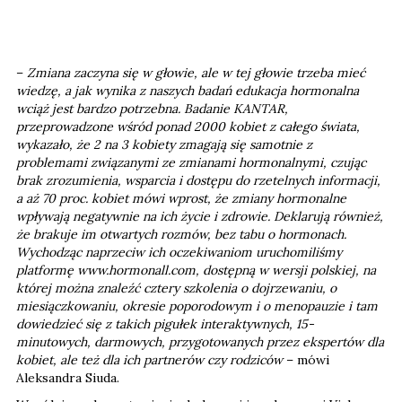
–
Zmiana zaczyna się w głowie, ale w tej głowie trzeba mieć
wiedzę, a jak wynika z naszych badań edukacja hormonalna
wciąż jest bardzo potrzebna. Badanie KANTAR,
przeprowadzone wśród ponad 2000 kobiet z całego świata,
wykazało, że 2 na 3 kobiety zmagają się samotnie z
problemami związanymi ze zmianami hormonalnymi, czując
brak zrozumienia, wsparcia i dostępu do rzetelnych informacji,
a aż 70 proc. kobiet mówi wprost, że zmiany hormonalne
wpływają negatywnie na ich życie i zdrowie. Deklarują również,
że brakuje im otwartych rozmów, bez tabu o hormonach.
Wychodząc naprzeciw ich oczekiwaniom uruchomiliśmy
platformę www.hormonall.com, dostępną w wersji polskiej, na
której można znaleźć cztery szkolenia o dojrzewaniu, o
miesiączkowaniu, okresie poporodowym i o menopauzie i tam
dowiedzieć się z takich pigułek interaktywnych, 15-
minutowych, darmowych, przygotowanych przez ekspertów dla
kobiet, ale też dla ich partnerów czy rodziców
– mówi
Aleksandra Siuda.