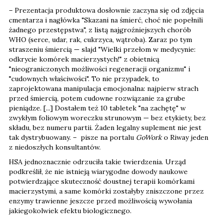
– Prezentacja produktowa dosłownie zaczyna się od zdjęcia
cmentarza i nagłówka "Skazani na śmierć, choć nie popełnili
żadnego przestępstwa", z listą najgroźniejszych chorób
WHO (serce, udar, rak, cukrzyca, wątroba). Zaraz po tym
straszeniu śmiercią — slajd "Wielki przełom w medycynie:
odkrycie komórek macierzystych!" z obietnicą
"nieograniczonych możliwości regeneracji organizmu" i
"cudownych właściwości". To nie przypadek, to
zaprojektowana manipulacja emocjonalna: najpierw strach
przed śmiercią, potem cudowne rozwiązanie za grube
pieniądze. [...] Dostałem też 10 tabletek "na zachętę" w
zwykłym foliowym woreczku strunowym — bez etykiety, bez
składu, bez numeru partii. Żaden legalny suplement nie jest
tak dystrybuowany. – pisze na portalu
GoWork
o Riway jeden
z niedoszłych konsultantów.
HSA jednoznacznie odrzuciła takie twierdzenia. Urząd
podkreślił, że nie istnieją wiarygodne dowody naukowe
potwierdzające skuteczność doustnej terapii komórkami
macierzystymi, a same komórki zostałyby zniszczone przez
enzymy trawienne jeszcze przed możliwością wywołania
jakiegokolwiek efektu biologicznego.