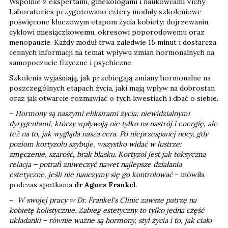
Wspólnie z ekspertami, ginekologami i naukowcami Vichy
Laboratories przygotowano cztery moduły szkoleniowe
poświęcone kluczowym etapom życia kobiety: dojrzewaniu,
cyklowi miesiączkowemu, okresowi poporodowemu oraz
menopauzie. Każdy moduł trwa zaledwie 15 minut i dostarcza
cennych informacji na temat wpływu zmian hormonalnych na
samopoczucie fizyczne i psychiczne.
Szkolenia wyjaśniają, jak przebiegają zmiany hormonalne na
poszczególnych etapach życia, jaki mają wpływ na dobrostan
oraz jak otwarcie rozmawiać o tych kwestiach i dbać o siebie.
–
Hormony są naszymi eliksirami życia; niewidzialnymi
dyrygentami, którzy wpływają nie tylko na nastrój i energię, ale
też na to, jak wygląda nasza cera. Po nieprzespanej nocy, gdy
poziom kortyzolu szybuje, wszystko widać w lustrze:
zmęczenie, szarość, brak blasku. Kortyzol jest jak toksyczna
relacja – potrafi zniweczyć nawet najlepsze działania
estetyczne, jeśli nie nauczymy się go kontrolować
– mówiła
podczas spotkania
dr Agnes Frankel
.
–
W swojej pracy w Dr. Frankel‘s Clinic zawsze patrzę na
kobietę holistycznie. Zabieg estetyczny to tylko jedna część
układanki – równie ważne są hormony, styl życia i to, jak ciało