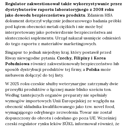
Regulator zakwestionował także wykorzystywanie przez
dystrybutorów raportu laboratoryjnego z 2008 roku
jako dowodu bezpieczeństwa produktu
. Zdaniem HSA
dokument dotyczył wyłącznie jednorazowego badania próbki
pod kątem obecności metali ciężkich i nie może być
interpretowany jako potwierdzenie bezpieczeństwa ani
skuteczności suplementu. Urząd nakazał usunięcie odniesień
do tego raportu z materiałów marketingowych.
Singapur to jednak niejedyny kraj, który postawił przed
Riway niewygodne pytania.
Czechy, Filipiny i Korea
Południowa
również zakwestionowały bezpieczeństwo lub
sposób dystrybucji produktów tej firmy, a
Polska
może
niebawem dołączyć do tej listy.
W 2025 roku czeskie służby weterynaryjne zatrzymały dwie
przesyłki produktów o łącznej masie blisko sześciu ton.
Według tamtejszych organów preparaty nie spełniały
wymogów importowych Unii Europejskiej ze względu na
obecność składnika kwalifikowanego jako tzw. novel food,
wymagającego odrębnego zezwolenia. Towar nie został
dopuszczony do obrotu i odesłano go poza UE. Wcześniej
czeski regulator rynku leków SÚKL informował również, że