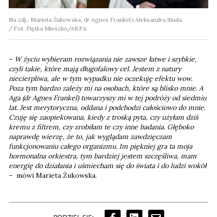
Na zdj.: Marieta Żukowska, dr Agnes Frankel i Aleksandra Siuda
Fot. Piętka Mieszko/AKPA
–
W życiu wybieram rozwiązania nie zawsze łatwe i szybkie,
czyli takie, które mają długofalowy cel. Jestem z natury
niecierpliwa, ale w tym wypadku nie oczekuję efektu wow.
Poza tym bardzo zależy mi na osobach, które są blisko mnie. A
Aga (dr Agnes Frankel) towarzyszy mi w tej podróży od siedmiu
lat. Jest merytoryczna, oddana i podchodzi całościowo do mnie.
Czuję się zaopiekowana, kiedy z troską pyta, czy użyłam dziś
kremu z filtrem, czy zrobiłam te czy inne badania. Głęboko
naprawdę wierzę, że to, jak wyglądam zawdzięczam
funkcjonowaniu całego organizmu. Im piękniej gra ta moja
hormonalna orkiestra, tym bardziej jestem szczęśliwa, mam
energię do działania i uśmiecham się do świata i do ludzi wokół
– mówi Marieta Żukowska.