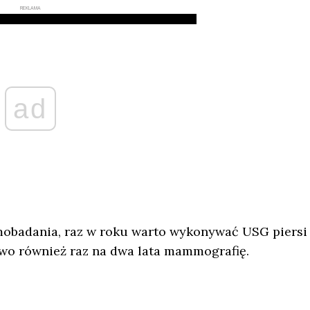
REKLAMA
ad
obadania, raz w roku warto wykonywać USG piersi
wo również raz na dwa lata mammografię.