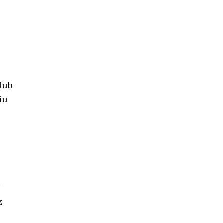
lub
iu
z