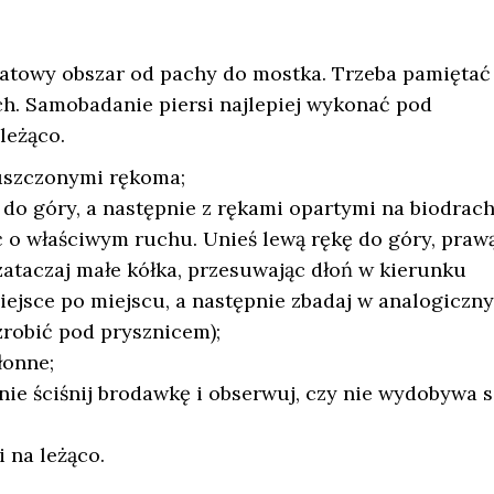
ratowy obszar od pachy do mostka. Trzeba pamiętać
ch. Samobadanie piersi najlepiej wykonać pod
leżąco.
puszczonymi rękoma;
o góry, a następnie z rękami opartymi na biodrach
ć o właściwym ruchu. Unieś lewą rękę do góry, praw
zataczaj małe kółka, przesuwając dłoń w kierunku
miejsce po miejscu, a następnie zbadaj w analogiczny
zrobić pod prysznicem);
łonne;
nie ściśnij brodawkę i obserwuj, czy nie wydobywa s
 na leżąco.