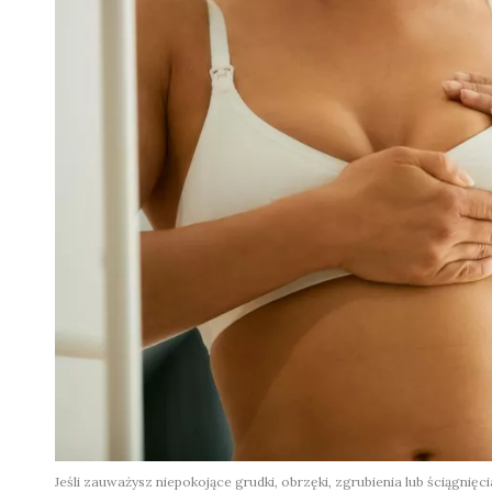
Jeśli zauważysz niepokojące grudki, obrzęki, zgrubienia lub ściągnięcia