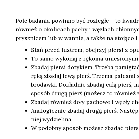
Pole badania powinno być rozległe – to kwad
również o okolicach pachy i węzłach chłonny
prysznicem lub w wannie, a także na stojąco i 
Stań przed lustrem, obejrzyj piersi z o
To samo wykonaj z rękoma uniesionymi d
Zbadaj piersi dotykiem. Trzeba pamięta
ręką zbadaj lewą pierś. Trzema palcami 
brodawki. Dokładnie zbadaj całą pierś, 
sposób drugą pierś (możesz to również 
Zbadaj również doły pachowe i węzły ch
Analogicznie zbadaj drugą pierś. Następ
niej wydzielina;
W podobny sposób możesz zbadać piersi