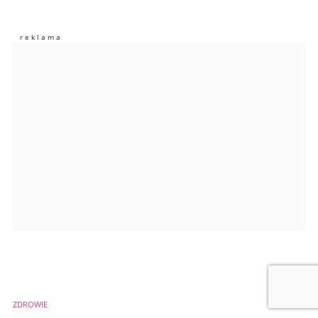
Nie znaleziono komentarzy
Zostaw swoje komentarze
Imię (Wymagane)
Anuluj
Prześlij komentarz
ZDROWIE