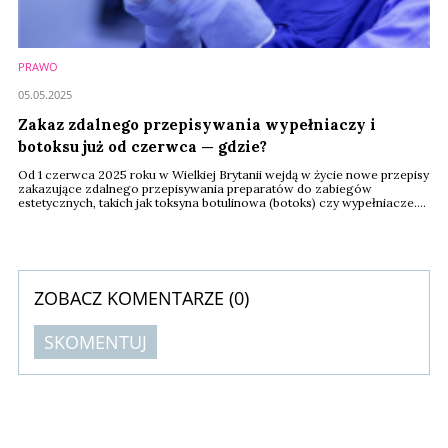
PRAWO
05.05.2025
Zakaz zdalnego przepisywania wypełniaczy i
botoksu już od czerwca — gdzie?
Od 1 czerwca 2025 roku w Wielkiej Brytanii wejdą w życie nowe przepisy
zakazujące zdalnego przepisywania preparatów do zabiegów
estetycznych, takich jak toksyna botulinowa (botoks) czy wypełniacze.
Oznacza to, że każda osoba chcąca poddać się takim zabiegom będzie
musiała odbyć osobistą konsultację z wykwalifikowanym pracownikiem
medycznym. Dotychczas możliwe było przepisywanie tych substancji
bez bezpośredniego kontaktu z ...
ZOBACZ KOMENTARZE (
0
)
SKOMENTUJ
Komentarze (
0
)
Nie znaleziono komentarzy