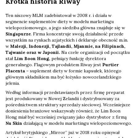
Krótka historia Riway
Ten niszowy MLM zadebiutował w 2008 r. i działa w
segmencie suplementów diety w modelu marketingu
wielopoziomowego, a jego siedziba główna znajduje się w
Singapurze
. Firma koncentruje swoją działalność przede
wszystkim na rynkach azjatyckich i deklaruje obecność m.in.
w
Malezji, Indonezji, Tajlandii, Mjanmie, na Filipinach,
Tajwanie oraz w Japonii.
Na czele organizacji od początku
stał
Lim Boon Hong,
pełniący funkcję dyrektora
generalnego. Flagowym produktem Riway jest
Purtier
Placenta
– suplement diety w formie kapsułek, którego
głównym składnikiem ma być łożysko nowozelandzkiego
jelenia.
Według informacji przedstawianych przez firmę preparat
jest produkowany w Nowej Zelandii i dystrybuowany za
pośrednictwem struktury sprzedaży sieciowej. Wcześniejsze
doniesienia branżowe wskazywały również, że Lim Boon
Hong miał być wcześniej związany jako dystrybutor z firmą
Nu Skin
działającą w modelu marketingu wielopoziomowego.
Artykuł brytyjskiego „Mirror” już w 2018 roku opisywał