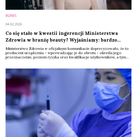
BIZNES
04.02.2026
Co się stało w kwestii ingerencji Ministerstwa
Zdrowia w branżę beauty? Wyjaśniamy: bardzo
niewiele.
Ministerstwo Zdrowia w oficjalnym komunikacie doprecyzowało, że to
producent urządzenia – wprowadzając je do obrotu – określa jego
przeznaczenie, poziom ryzyka oraz kwalifikacje użytkowników, a tym
samym przejmuje odpowiedzialność za bezpieczeństwo zdrowotne
pacjentów. Stanowisko dotyczy wszystkich procedur medycyny
estetyczno-naprawczej i porządkuje kwestie prawne związane z
użyciem sprzętu medycznego i kosmetologicznego w ...