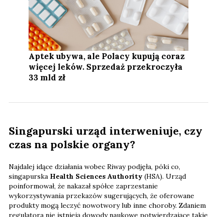
Aptek ubywa, ale Polacy kupują coraz
więcej leków. Sprzedaż przekroczyła
33 mld zł
Singapurski urząd interweniuje, czy
czas na polskie organy?
Najdalej idące działania wobec Riway podjęła, póki co,
singapurska
Health Sciences Authority
(HSA). Urząd
poinformował, że nakazał spółce zaprzestanie
wykorzystywania przekazów sugerujących, że oferowane
produkty mogą leczyć nowotwory lub inne choroby. Zdaniem
regulatora nie istnieją dowody naukowe potwierdzające takie