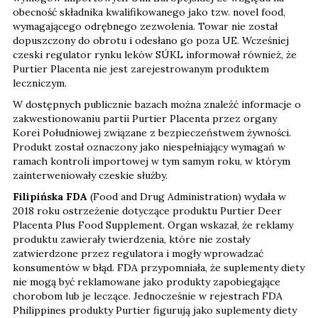
obecność składnika kwalifikowanego jako tzw. novel food,
wymagającego odrębnego zezwolenia. Towar nie został
dopuszczony do obrotu i odesłano go poza UE. Wcześniej
czeski regulator rynku leków SÚKL informował również, że
Purtier Placenta nie jest zarejestrowanym produktem
leczniczym.
W dostępnych publicznie bazach można znaleźć informacje o
zakwestionowaniu partii Purtier Placenta przez organy
Korei Południowej związane z bezpieczeństwem żywności.
Produkt został oznaczony jako niespełniający wymagań w
ramach kontroli importowej w tym samym roku, w którym
zainterweniowały czeskie służby.
Filipińska FDA
(Food and Drug Administration) wydała w
2018 roku ostrzeżenie dotyczące produktu Purtier Deer
Placenta Plus Food Supplement. Organ wskazał, że reklamy
produktu zawierały twierdzenia, które nie zostały
zatwierdzone przez regulatora i mogły wprowadzać
konsumentów w błąd. FDA przypomniała, że suplementy diety
nie mogą być reklamowane jako produkty zapobiegające
chorobom lub je leczące. Jednocześnie w rejestrach FDA
Philippines produkty Purtier figurują jako suplementy diety