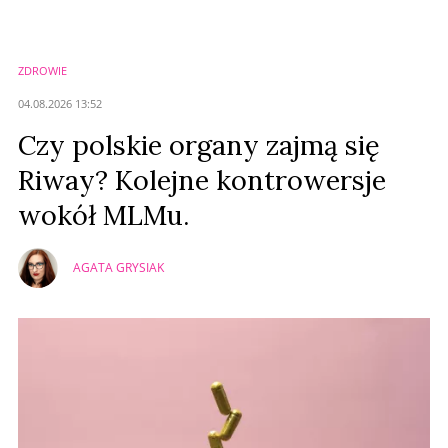
Zostaw swoje komentarze
Imię (Wymagane)
ZDROWIE
Anuluj
04.08.2026 13:52
Prześlij komentarz
Czy polskie organy zajmą się
Riway? Kolejne kontrowersje
wokół MLMu.
AGATA GRYSIAK