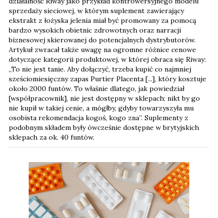
działalność Riway jako przykład kontrowersyjnego modelu
sprzedaży sieciowej, w którym suplement zawierający
ekstrakt z łożyska jelenia miał być promowany za pomocą
bardzo wysokich obietnic zdrowotnych oraz narracji
biznesowej skierowanej do potencjalnych dystrybutorów.
Artykuł zwracał także uwagę na ogromne różnice cenowe
dotyczące kategorii produktowej, w której obraca się Riway: ​​
„To nie jest tanie. Aby dołączyć, trzeba kupić co najmniej
sześciomiesięczny zapas Purtier Placenta [...], który kosztuje
około 2000 funtów. To właśnie dlatego, jak powiedział
[współpracownik], nie jest dostępny w sklepach: nikt by go
nie kupił w takiej cenie, a mógłby, gdyby towarzyszyła mu
osobista rekomendacja kogoś, kogo zna”. Suplementy z
podobnym składem były ówcześnie dostępne w brytyjskich
sklepach za ok. 40 funtów.