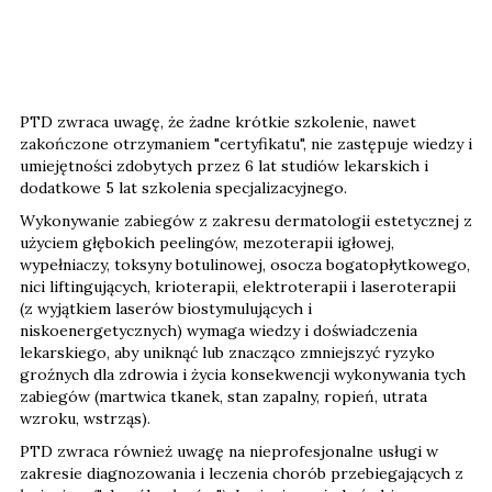
PTD zwraca uwagę, że żadne krótkie szkolenie, nawet
zakończone otrzymaniem "certyfikatu", nie zastępuje wiedzy i
umiejętności zdobytych przez 6 lat studiów lekarskich i
dodatkowe 5 lat szkolenia specjalizacyjnego.
Wykonywanie zabiegów z zakresu dermatologii estetycznej z
użyciem głębokich peelingów, mezoterapii igłowej,
wypełniaczy, toksyny botulinowej, osocza bogatopłytkowego,
nici liftingujących, krioterapii, elektroterapii i laseroterapii
(z wyjątkiem laserów biostymulujących i
niskoenergetycznych) wymaga wiedzy i doświadczenia
lekarskiego, aby uniknąć lub znacząco zmniejszyć ryzyko
groźnych dla zdrowia i życia konsekwencji wykonywania tych
zabiegów (martwica tkanek, stan zapalny, ropień, utrata
wzroku, wstrząs).
PTD zwraca również uwagę na nieprofesjonalne usługi w
zakresie diagnozowania i leczenia chorób przebiegających z