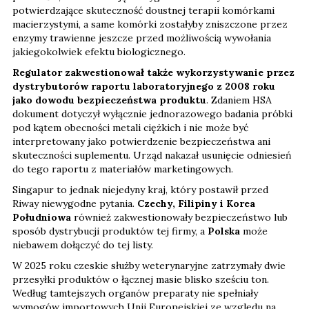
potwierdzające skuteczność doustnej terapii komórkami
macierzystymi, a same komórki zostałyby zniszczone przez
enzymy trawienne jeszcze przed możliwością wywołania
jakiegokolwiek efektu biologicznego.
Regulator zakwestionował także wykorzystywanie przez
dystrybutorów raportu laboratoryjnego z 2008 roku
jako dowodu bezpieczeństwa produktu
. Zdaniem HSA
dokument dotyczył wyłącznie jednorazowego badania próbki
pod kątem obecności metali ciężkich i nie może być
interpretowany jako potwierdzenie bezpieczeństwa ani
skuteczności suplementu. Urząd nakazał usunięcie odniesień
do tego raportu z materiałów marketingowych.
Singapur to jednak niejedyny kraj, który postawił przed
Riway niewygodne pytania.
Czechy, Filipiny i Korea
Południowa
również zakwestionowały bezpieczeństwo lub
sposób dystrybucji produktów tej firmy, a
Polska
może
niebawem dołączyć do tej listy.
W 2025 roku czeskie służby weterynaryjne zatrzymały dwie
przesyłki produktów o łącznej masie blisko sześciu ton.
Według tamtejszych organów preparaty nie spełniały
wymogów importowych Unii Europejskiej ze względu na