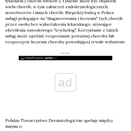
łysieniem ("chorób włosów"). Łysienie może być objawem
wielu chorób, w tym zaburzeń endokrynologicznych,
nowotworów i innych chorób. Niepokój budzą w Polsce
usługi polegające na "diagnozowaniu i leczeniu" tych chorób
przez osoby bez wykształcenia lekarskiego, używające
określenia zawodowego "trycholog". Korzystanie z takich
usług może opóźnić rozpoznanie poważnej choroby lub
rozpoczęcie leczenia choroby powodującej trwałe wyłysienie.
REKLAMA
ad
Polskie Towarzystwo Dermatologiczne apeluje między
innymi o: