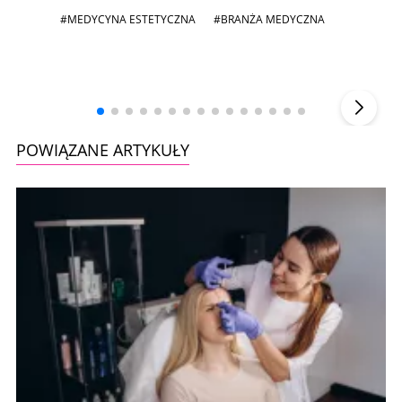
#MEDYCYNA ESTETYCZNA
#BRANŻA MEDYCZNA
Andrzej i Marta Sterniccy
Michał 
▶
POWIĄZANE ARTYKUŁY