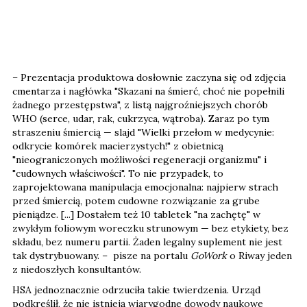
– Prezentacja produktowa dosłownie zaczyna się od zdjęcia
cmentarza i nagłówka "Skazani na śmierć, choć nie popełnili
żadnego przestępstwa", z listą najgroźniejszych chorób
WHO (serce, udar, rak, cukrzyca, wątroba). Zaraz po tym
straszeniu śmiercią — slajd "Wielki przełom w medycynie:
odkrycie komórek macierzystych!" z obietnicą
"nieograniczonych możliwości regeneracji organizmu" i
"cudownych właściwości". To nie przypadek, to
zaprojektowana manipulacja emocjonalna: najpierw strach
przed śmiercią, potem cudowne rozwiązanie za grube
pieniądze. [...] Dostałem też 10 tabletek "na zachętę" w
zwykłym foliowym woreczku strunowym — bez etykiety, bez
składu, bez numeru partii. Żaden legalny suplement nie jest
tak dystrybuowany. – pisze na portalu
GoWork
o Riway jeden
z niedoszłych konsultantów.
HSA jednoznacznie odrzuciła takie twierdzenia. Urząd
podkreślił, że nie istnieją wiarygodne dowody naukowe