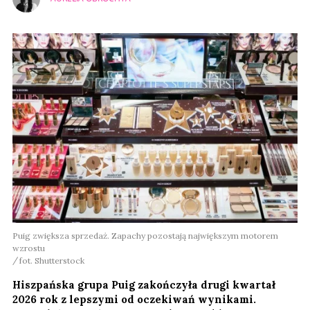
0
Nie znaleziono komentarzy
Zostaw swoje komentarze
Imię (Wymagane)
Anuluj
Prześlij komentarz
Puig zwiększa sprzedaż. Zapachy pozostają największym motorem
wzrostu
fot. Shutterstock
Hiszpańska grupa Puig zakończyła drugi kwartał
2026 rok z lepszymi od oczekiwań wynikami.