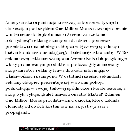
Amerykańska organizacja zrzeszająca konserwatywnych
chrześcijan pod szyldem One Million Moms nawołuje obecnie
w internecie do bojkotu marki Aveeno za rzekomo
„obrzydliwą” reklamę szamponu dla dzieci, ponieważ
przedstawia ona młodego chłopca w tęczowej spódnicy i
białym kombinezonie udającego „baletnicę-astronautę”. W 15-
sekundowej reklamie szamponu Aveeno Kids chłopczyk myje
włosy promowanym produktem, podczas gdy animowany
szop-narrator reklamy fruwa dookoła, informując o
właściwościach szamponu. W ostatnich sześciu sekundach
reklamy chłopiec prezentuje się w swoim pokoju,
podskakując w swojej tiulowej spódniczce i kombinezonie, a
szop wykrzykuje: „Baletnica-astronauta? Ekstra!" Zdaniem
One Million Moms przedstawienie dziecka, które zakłada
elementy od dwóch kostiumów naraz jest wyrazem
propagandy.
REKLAMA