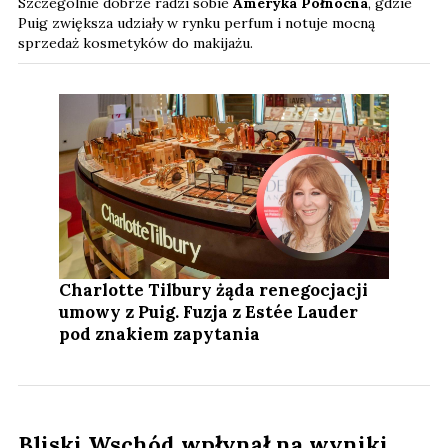
Szczególnie dobrze radzi sobie
Ameryka Północna
, gdzie
Puig zwiększa udziały w rynku perfum i notuje mocną
sprzedaż kosmetyków do makijażu.
Charlotte Tilbury żąda renegocjacji
umowy z Puig. Fuzja z Estée Lauder
pod znakiem zapytania
Bliski Wschód wpłynął na wyniki