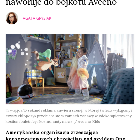
nawołuje do bojkotu Aveeno
AGATA GRYSIAK
Trwająca 15 sekund reklama zawiera scenę, w której świeżo wykąpany i
czysty chłopczyk przebiera się w ramach zabawy w zdekompletowany
kostium baletnicy i kosmonauty naraz. / Aveeno Kids
Amerykańska organizacja zrzeszająca
konserwatywnych chrześcijan pod szyldem One