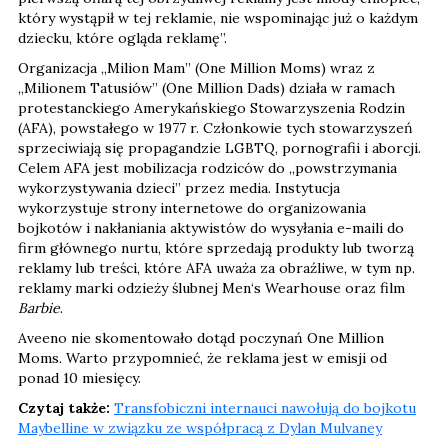
który wystąpił w tej reklamie, nie wspominając już o każdym
dziecku, które ogląda reklamę”.
Organizacja „Milion Mam” (One Million Moms) wraz z
„Milionem Tatusiów” (One Million Dads) działa w ramach
protestanckiego Amerykańskiego Stowarzyszenia Rodzin
(AFA), powstałego w 1977 r. Członkowie tych stowarzyszeń
sprzeciwiają się propagandzie LGBTQ, pornografii i aborcji.
Celem AFA jest mobilizacja rodziców do „powstrzymania
wykorzystywania dzieci” przez media. Instytucja
wykorzystuje strony internetowe do organizowania
bojkotów i nakłaniania aktywistów do wysyłania e-maili do
firm głównego nurtu, które sprzedają produkty lub tworzą
reklamy lub treści, które AFA uważa za obraźliwe, w tym np.
reklamy marki odzieży ślubnej Men‘s Wearhouse oraz film
Barbie
.
Aveeno nie skomentowało dotąd poczynań One Million
Moms. Warto przypomnieć, że reklama jest w emisji od
ponad 10 miesięcy.
Czytaj także:
Transfobiczni internauci nawołują do bojkotu
Maybelline w związku ze współpracą z Dylan Mulvaney