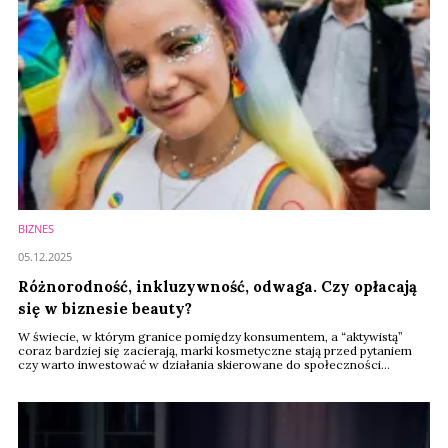
BIZNES
05.12.2025
Różnorodność, inkluzywność, odwaga. Czy opłacają
się w biznesie beauty?
W świecie, w którym granice pomiędzy konsumentem, a “aktywistą”
coraz bardziej się zacierają, marki kosmetyczne stają przed pytaniem
czy warto inwestować w działania skierowane do społeczności
LGBTQIAP+? Dane pokazują, że to nie tylko kwestia wartości, ale
także… realnego biznesu.Czy marki kosmetyczne powinny inwestować
w marketing LGBTQIAP+?