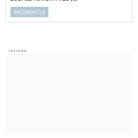
SKOMENTUJ
Komentarze (
0
)
Nie znaleziono komentarzy
Zostaw swoje komentarze
Imię (Wymagane)
Anuluj
Prześlij komentarz