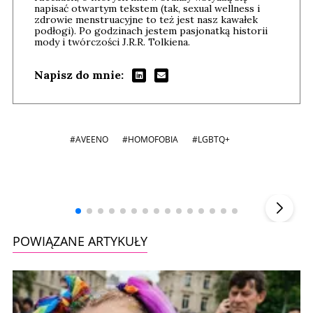
napisać otwartym tekstem (tak, sexual wellness i
zdrowie menstruacyjne to też jest nasz kawałek
podłogi). Po godzinach jestem pasjonatką historii
mody i twórczości J.R.R. Tolkiena.
Napisz do mnie:
#AVEENO
#HOMOFOBIA
#LGBTQ+
Andrzej i Marta Sterniccy
Marta i
▶
POWIĄZANE ARTYKUŁY