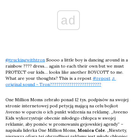
ad
@truckingwithtron
Soooo a little boy is dancing around in a
rainbow ???? dress… again to each their own but we must
PROTECT our kids… looks like another BOYCOTT to me.
What are your thoughts? This is a repost
#repost
♬
original sound - Tron????????????????????????
One Million Moms zebrało ponad 12 tys. podpisów na swojej
stronie internetowej pod petycją mającą na celu bojkot
Aveeno w oparciu o ich punkt widzenia na reklamę. „Aveeno
Kids wykorzystuje obecnie młodego chłopca w swojej
reklamie, aby pomóc w promowaniu gejowskiej agendy” –
napisała liderka One Million Moms,
Monica Cole
. „Niestety,
pierwszą ofiarą tej obrzydliwej reklamy jest młody chłopiec,