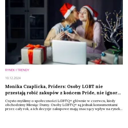
RYNEK I TRENDY
10.12.2024
Monika Czaplicka, Priders: Osoby LGBT nie
przestają robić zakupów z końcem Pride, nie ignoruj
ich w święta
Często myślimy o społeczności LGBTQ+ głównie w czerwcu, kiedy
obchodzimy Miesiąc Dumy. Osoby LGBTQ+ są jednak konsumentami
przez cały rok, a ich decyzje zakupowe mają znaczący wpływ na rynek.
Szczególnie widoczne jest to w okresie świątecznym, kiedy to wszyscy
— niezależnie od orientacji czy tożsamości — szukamy idealnych
prezentów dla bliskich.