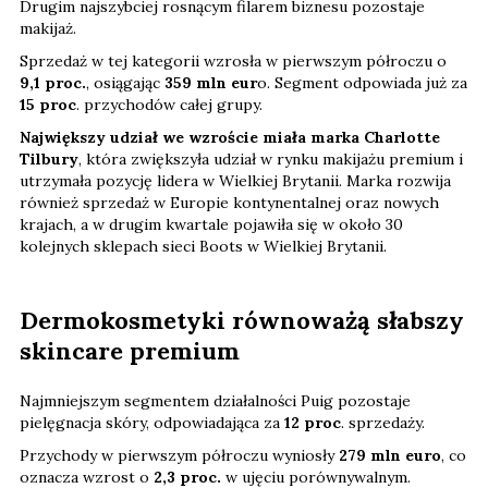
Drugim najszybciej rosnącym filarem biznesu pozostaje
makijaż.
Sprzedaż w tej kategorii wzrosła w pierwszym półroczu o
9,1 proc.
, osiągając
359 mln eur
o. Segment odpowiada już za
15 proc
. przychodów całej grupy.
Największy udział we wzroście miała marka Charlotte
Tilbury
, która zwiększyła udział w rynku makijażu premium i
utrzymała pozycję lidera w Wielkiej Brytanii. Marka rozwija
również sprzedaż w Europie kontynentalnej oraz nowych
krajach, a w drugim kwartale pojawiła się w około 30
kolejnych sklepach sieci Boots w Wielkiej Brytanii.
Dermokosmetyki równoważą słabszy
skincare premium
Najmniejszym segmentem działalności Puig pozostaje
pielęgnacja skóry, odpowiadająca za
12 proc
. sprzedaży.
Przychody w pierwszym półroczu wyniosły
279 mln euro
, co
oznacza wzrost o
2,3 proc.
w ujęciu porównywalnym.