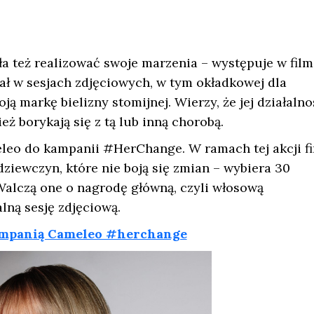
ła też realizować swoje marzenia – występuje w fil
ał w sesjach zdjęciowych, w tym okładkowej dla
 markę bielizny stomijnej. Wierzy, że jej działalno
ż borykają się z tą lub inną chorobą.
eleo do kampanii #HerChange. W ramach tej akcji f
ziewczyn, które nie boją się zmian – wybiera 30
alczą one o nagrodę główną, czyli włosową
lną sesję zdjęciową.
kampanią Cameleo #herchange