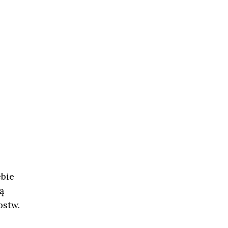
bie
ą
pstw.