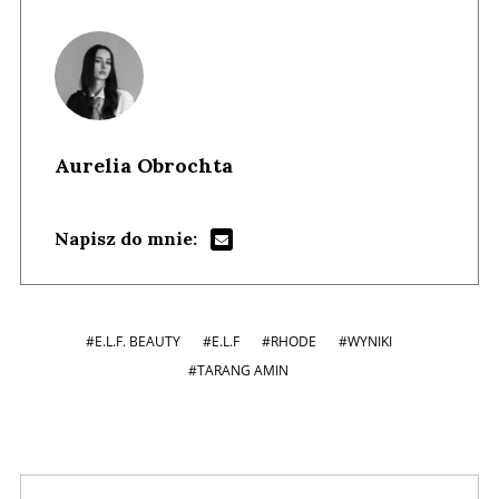
Aurelia Obrochta
Napisz do mnie:
#E.L.F. BEAUTY
#E.L.F
#RHODE
#WYNIKI
#TARANG AMIN