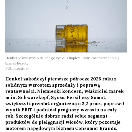
Henkel rośnie mimo trudnego rynku. Olaplex i Hair Care wzmacniają
biznes beauty
Shutterstock
Henkel zakończył pierwsze półrocze 2026 roku z
solidnym wzrostem sprzedaży i poprawą
rentowności. Niemiecki koncern, właściciel marek
m.in. Schwarzkopf, Syoss, Persil czy Somat,
zwiększył sprzedaż organiczną o 3,2 proc., poprawił
wynik EBIT i podniósł prognozy wzrostu na cały
rok. Szczególnie dobrze radzi sobie segment
produktów do pielęgnacji włosów, który pozostaje
motorem napędowym biznesu Consumer Brands.