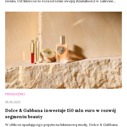
świata. Cel Intercos to rozszerzenie swojej działalności w zakresie
pielęgnacji skóry i włosów. Intercos to włoska firma z ponad 50-letnią
tradycją, będąca dostawcą dla takich marek jak Estée Lauder Cos. i
Dolce & Gabbana.
PRODUCENCI
06.06.2025
Dolce & Gabbana inwestuje 150 mln euro w rozwój
segmentu beauty
W obliczu spadającego popytu na luksusową modę, Dolce & Gabbana