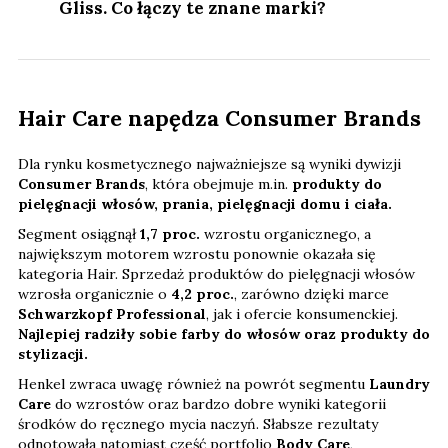
Gliss. Co łączy te znane marki?
Hair Care napędza Consumer Brands
Dla rynku kosmetycznego najważniejsze są wyniki dywizji
Consumer Brands
, która obejmuje m.in.
produkty do
pielęgnacji włosów, prania, pielęgnacji domu i ciała.
Segment osiągnął
1,7 proc.
wzrostu organicznego, a
największym motorem wzrostu ponownie okazała się
kategoria Hair. Sprzedaż produktów do pielęgnacji włosów
wzrosła organicznie o
4,2 proc.
, zarówno dzięki marce
Schwarzkopf Professional
, jak i ofercie konsumenckiej.
Najlepiej radziły sobie farby do włosów oraz produkty do
stylizacji.
Henkel zwraca uwagę również na powrót segmentu
Laundry
Care
do wzrostów oraz bardzo dobre wyniki kategorii
środków do ręcznego mycia naczyń. Słabsze rezultaty
odnotowała natomiast część portfolio
Body Care
,