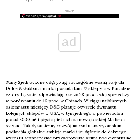
REKLAMA
ad
Stany Zjednoczone odgrywają szczególnie ważną rolę dla
Dolce & Gabbana: marka posiada tam 72 sklepy, a w Kanadzie
cztery. Łącznie odpowiadają one za 28 proc. całej sprzedaży,
w porównaniu do 16 proc. w Chinach. W ciągu najbliższych
osiemnastu miesięcy, D&G planuje otwarcie dwunastu
kolejnych sklepów w USA, w tym jednego o powierzchni
ponad 2000 m² i pięciu piętrach na nowojorskiej Madison
Avenue. Tak dynamiczny rozwój na rynku amerykańskim
podkreśla globalne ambicje marki i jej dążenie do dalszego
wzrostu, jednocześnie przygotowując grunt pod ewentualne