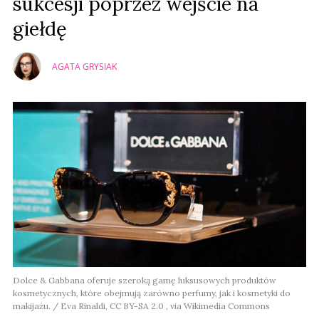
sukcesji poprzez wejście na
giełdę
AGATA GRYSIAK
Dolce & Gabbana oferuje szeroką gamę luksusowych produktów
kosmetycznych, które obejmują zarówno perfumy, jak i kosmetyki do
makijażu. / Eva Rinaldi, CC BY-SA 2.0 , via Wikimedia Commons