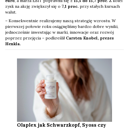
euro
, a marża EBIT poprawiła się z
15,5 do 15,7 proc
. Z kolei
zysk na akcję zwiększył się o
7,1
proc.
przy stałych kursach
walut.
– Konsekwentnie realizujemy naszą strategię wzrostu. W
pierwszej połowie roku osiągnęliśmy bardzo dobre wyniki,
jednocześnie inwestując w marki, innowacje oraz rozwój
poprzez przejęcia – podkreślił
Carsten Knobel, prezes
Henkla.
Olaplex jak Schwarzkopf, Syoss czy