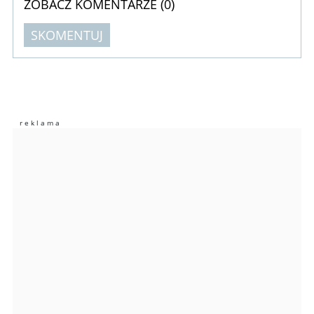
ZOBACZ KOMENTARZE (
0
)
SKOMENTUJ
Komentarze (
0
)
Nie znaleziono komentarzy
Zostaw swoje komentarze
Imię (Wymagane)
Anuluj
Prześlij komentarz