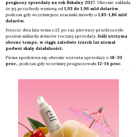
prognozy sprzedaży na rok fiskalny 2027
. Obecnie zakłada,
że jej przychody wyniosą od
1,93 do 1,96 mld dolarów
,
podczas gdy wcześniejsze szacunki mówiły o
1,83–1,86 mld
dolarów.
Jeszcze dwa lata temu e.l.f. po raz pierwszy przekroczyło
poziom miliarda dolarów rocznej sprzedaży.
Jeśli utrzyma
obecne tempo, w ciągu zaledwie trzech lat niemal
podwoi skalę działalności.
Firma spodziewa się obecnie wzrostu sprzedaży o
18–20
proc.
, podczas gdy wcześniej prognozowała
12–14 proc
.