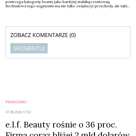
postrzega kategorię beauty jako bardziej stabilną i rentowną.
Rozbudowa tego segmentu ma nie tylko zwiększyć przychody, ale także
umocnić pozycję marki i zapewnić jej większą niezależność w
zmieniającym się krajobrazie rynkowym.
ZOBACZ KOMENTARZE (
0
)
SKOMENTUJ
Komentarze (
0
)
Nie znaleziono komentarzy
Zostaw swoje komentarze
Imię (Wymagane)
PRODUCENCI
Anuluj
07.08.2026 17:02
Prześlij komentarz
e.l.f. Beauty rośnie o 36 proc.
Firma coraz bliżej 2 mld dolarów