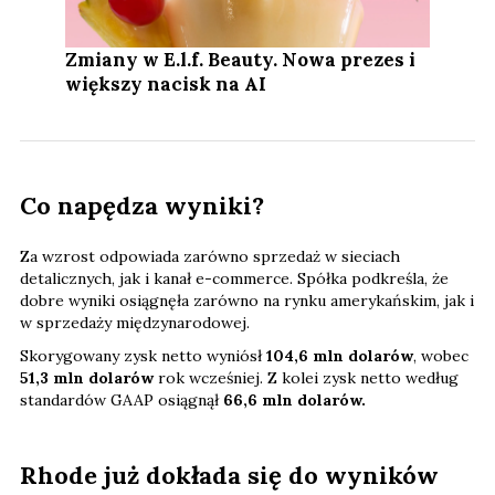
Zmiany w E.l.f. Beauty. Nowa prezes i
większy nacisk na AI
Co napędza wyniki?
Za wzrost odpowiada zarówno sprzedaż w sieciach
detalicznych, jak i kanał e-commerce. Spółka podkreśla, że
dobre wyniki osiągnęła zarówno na rynku amerykańskim, jak i
w sprzedaży międzynarodowej.
Skorygowany zysk netto wyniósł
104,6 mln dolarów
, wobec
51,3 mln dolarów
rok wcześniej. Z kolei zysk netto według
standardów GAAP osiągnął
66,6 mln dolarów.
Rhode już dokłada się do wyników