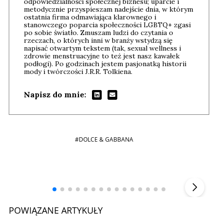
odpowiedzialności społecznej biznesu; uparcie i
metodycznie przyspieszam nadejście dnia, w którym
ostatnia firma odmawiająca klarownego i
stanowczego poparcia społeczności LGBTQ+ zgasi
po sobie światło. Zmuszam ludzi do czytania o
rzeczach, o których inni w branży wstydzą się
napisać otwartym tekstem (tak, sexual wellness i
zdrowie menstruacyjne to też jest nasz kawałek
podłogi). Po godzinach jestem pasjonatką historii
mody i twórczości J.R.R. Tolkiena.
Napisz do mnie:
#DOLCE & GABBANA
Andrzej i Marta Sterniccy
Marta i
▶
POWIĄZANE ARTYKUŁY