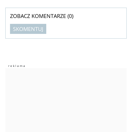
ZOBACZ KOMENTARZE (
0
)
SKOMENTUJ
Komentarze (
0
)
Nie znaleziono komentarzy
Zostaw swoje komentarze
Imię (Wymagane)
Anuluj
Prześlij komentarz