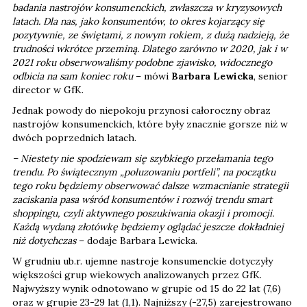
badania nastrojów konsumenckich, zwłaszcza w kryzysowych
latach. Dla nas, jako konsumentów, to okres kojarzący się
pozytywnie, ze świętami, z nowym rokiem, z dużą nadzieją, że
trudności wkrótce przeminą. Dlatego zarówno w 2020, jak i w
2021 roku obserwowaliśmy podobne zjawisko, widocznego
odbicia na sam koniec roku
– mówi
Barbara Lewicka
, senior
director w GfK.
Jednak powody do niepokoju przynosi całoroczny obraz
nastrojów konsumenckich, które były znacznie gorsze niż w
dwóch poprzednich latach.
– Niestety nie spodziewam się szybkiego przełamania tego
trendu. Po świątecznym „poluzowaniu portfeli”, na początku
tego roku będziemy obserwować dalsze wzmacnianie strategii
zaciskania pasa wśród konsumentów i rozwój trendu smart
shoppingu, czyli aktywnego poszukiwania okazji i promocji.
Każdą wydaną złotówkę będziemy oglądać jeszcze dokładniej
niż dotychczas
– dodaje Barbara Lewicka.
W grudniu ub.r. ujemne nastroje konsumenckie dotyczyły
większości grup wiekowych analizowanych przez GfK.
Najwyższy wynik odnotowano w grupie od 15 do 22 lat (7,6)
oraz w grupie 23-29 lat (1,1). Najniższy (-27,5) zarejestrowano