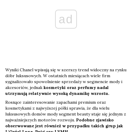
ad
Wyniki Chanel wpisują się w szerszy trend widoczny na rynku
dóbr luksusowych. W ostatnich miesiącach wiele firm
sygnalizowało spowolnienie sprzedaży w segmencie mody i
akcesoriów, jednak
kosmetyki oraz perfumy nadal
utrzymują relatywnie wysoką dynamikę wzrostu.
Rosnące zainteresowanie zapachami premium oraz
kosmetykami z najwyższej półki sprawia, że dla wielu
luksusowych domów mody segment beauty staje się jednym z
najważniejszych motorów rozwoju.
Podobne zjawisko
obserwowane jest również w przypadku takich grup jak
L‘Oréal Luxe, Puig czy LVMH.