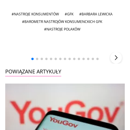
#NASTROJE KONSUMENTÓW
#GFK
#BARBARA LEWICKA
#BAROMETR NASTROJÓW KONSUMENCKICH GFK
#NASTROJE POLAKÓW
Andrzej i Marta Sterniccy
Marta i
▶
POWIĄZANE ARTYKUŁY