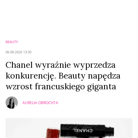
Komentarze (
0
)
Nie znaleziono komentarzy
Zostaw swoje komentarze
Imię (Wymagane)
BEAUTY
Anuluj
06.08.2026 13:30
Prześlij komentarz
Chanel wyraźnie wyprzedza
konkurencję. Beauty napędza
wzrost francuskiego giganta
AURELIA OBROCHTA