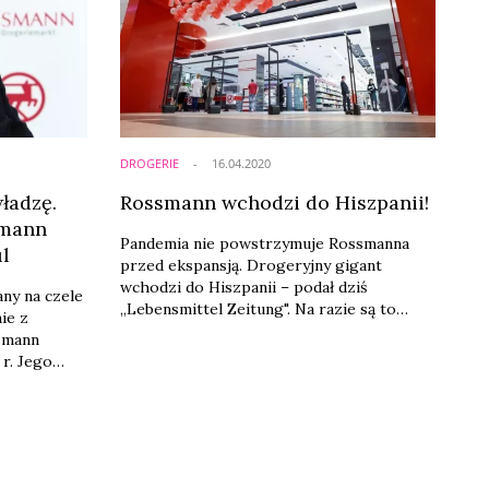
DROGERIE
16.04.2020
ładzę.
Rossmann wchodzi do Hiszpanii!
smann
Pandemia nie powstrzymuje Rossmanna
l
przed ekspansją. Drogeryjny gigant
wchodzi do Hiszpanii – podał dziś
ny na czele
„Lebensmittel Zeitung". Na razie są to
ie z
ostrożne działania – Rossmann otworzy w
smann
tym roku trzy placówki w Walencji.
 r. Jego
Hiszpania będzie ósmym rynkiem, na
 już
którym Rossmann będzie prowadził swoje
ejmuje
drogerie.
 spotkania
ossmanna