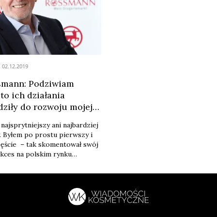
które odbyło się 29 listopada 2
02.12.2019
smann: Podziwiam
to ich działania
ziły do rozwoju mojej
najsprytniejszy ani najbardziej
y. Byłem po prostu pierwszy i
zęście – tak skomentował swój
kces na polskim rynku
 niemiecki biznesmen,
sieci drogerii Rossmann, który
do Polski, aby wypromować
iografię „ …i wtedy wspiąłem
wo”. 73-letni Dirk Rossmann
rolę Polaków w rozwoju