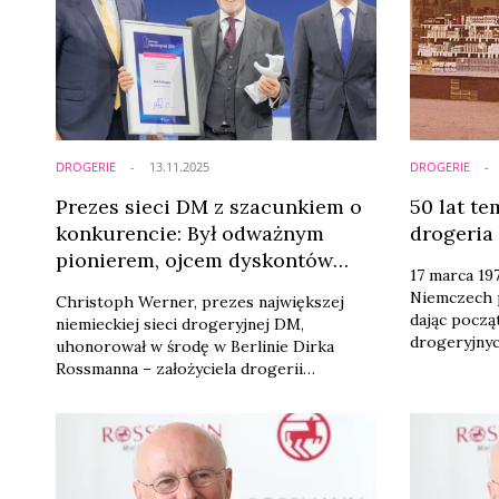
DROGERIE
13.11.2025
DROGERIE
Prezes sieci DM z szacunkiem o
50 lat t
konkurencie: Był odważnym
drogeria
pionierem, ojcem dyskontów
17 marca 19
drogeryjnych
Niemczech 
Christoph Werner, prezes największej
dając począ
niemieckiej sieci drogeryjnej DM,
drogeryjnyc
uhonorował w środę w Berlinie Dirka
ma ponad 4 
Rossmanna – założyciela drogerii
sieci to po
Rossmann – w trakcie Niemieckiego
Polsce Ross
Kongresu Handlu Detalicznego. W ocenie
względem li
Wernera Dirk Rossmann jest osobą, która
ponad 1500 
znacząco wpłynęła na kształt branży
detalicznej w Niemczech i w Europie