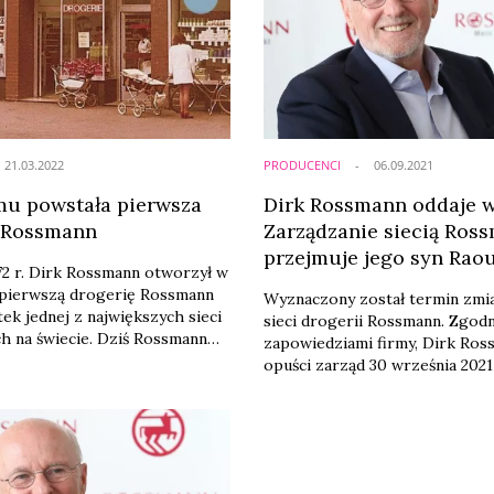
21.03.2022
PRODUCENCI
06.09.2021
emu powstała pierwsza
Dirk Rossmann oddaje w
 Rossmann
Zarządzanie siecią Ros
przejmuje jego syn Raou
72 r. Dirk Rossmann otworzył w
pierwszą drogerię Rossmann
Wyznaczony został termin zmia
tek jednej z największych sieci
sieci drogerii Rossmann. Zgodn
h na świecie. Dziś Rossmann
zapowiedziami firmy, Dirk Ros
tys. sklepów. Globalne obroty
opuści zarząd 30 września 2021
nad 10 mld obrotu rocznie. W
młodszy syn Raoul, który został
mann jest liderem pod
wybrany na jego następcę, prz
czby sklepów i obrotów, ma
władzę. Przypominamy zapis ze
drogerii.
dziennikarzy z założycielem R
podczas jego pobytu w Polsce,