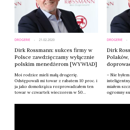
poprzez dzieło swojego życia,
pracowitość, zaangażowanie w ważnych dla
ludzi sprawach oraz biznesowe ...
DROGERIE
21.02.2020
DROGERIE
Dirk Rossmann: sukces firmy w
Dirk Ros
Polsce zawdzięczamy wyłącznie
Polaków, 
polskim menedżerom [WYWIAD]
doprowad
firmy
Moi rodzice mieli małą drogerię.
– Nie byłem 
Odstępowali mi towar z rabatem 10 proc. i
inteligentn
ja jako domokrążca rozprowadzałem ten
miałem szc
towar w czwartek wieczorem w 50
ogromny su
przyległych domach. W ten sposób, mając
drogeryjnym
12 lat, zarabiałem swoje pierwsze
założyciel 
pieniądze – mówi 73-letni dziś Dirk
przyjechał 
Rossmann – twórca drogeryjnego
swoją autob
imperium. W Polsce pojawił się 29
się na drze
listopada 2019 r. na premierze swojej
podkreślił 