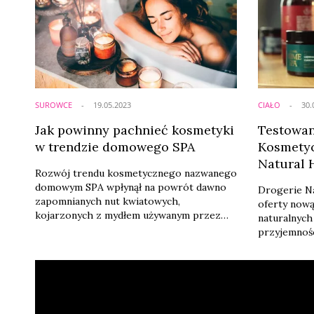
SUROWCE
19.05.2023
CIAŁO
30.
Jak powinny pachnieć kosmetyki
Testowan
w trendzie domowego SPA
Kosmety
Natural 
Rozwój trendu kosmetycznego nazwanego
Natura
domowym SPA wpłynął na powrót dawno
Drogerie N
zapomnianych nut kwiatowych,
oferty now
kojarzonych z mydłem używanym przez
naturalnych
nasze babcie. Jednak nie tylko.
przyjemnoś
Przedłużeniem tego trendu są również
w redakcji.
perfumy pachnące kremowo oraz
ajurweda, h
kosmetyki roztaczające nuty znane z
męskich wód kolońskich –
opowiada Marta Siembab, senselierka.