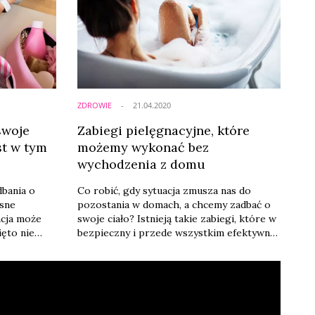
ZDROWIE
21.04.2020
swoje
Zabiegi pielęgnacyjne, które
est w tym
możemy wykonać bez
wychodzenia z domu
dbania o
Co robić, gdy sytuacja zmusza nas do
asne
pozostania w domach, a chcemy zadbać o
acja może
swoje ciało? Istnieją takie zabiegi, które w
ięto nie
bezpieczny i przede wszystkim efektywny
ści. Warto
sposób możemy wykonać w zaciszu
u.
własnej łazienki i to o wiele taniej niż w
gabinecie - uważają eksperci Rapid White.