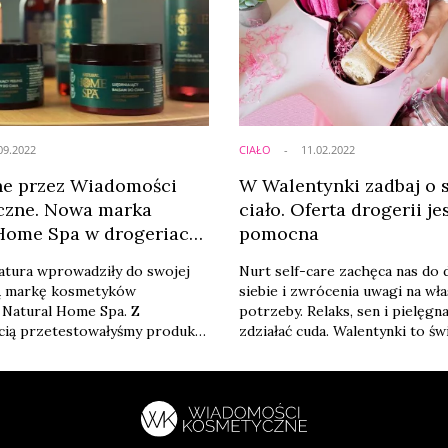
09.2022
CIAŁO
11.02.2022
e przez Wiadomości
W Walentynki zadbaj o 
czne. Nowa marka
ciało. Oferta drogerii j
Home Spa w drogeriach
pomocna
atura wprowadziły do swojej
Nurt self-care zachęca nas do 
ą markę kosmetyków
siebie i zwrócenia uwagi na wł
 Natural Home Spa. Z
potrzeby. Relaks, sen i pielęgn
cią przetestowałyśmy produkty
zdziałać cuda. Walentynki to św
 Oto trzy rytuały do wyboru:
tylko zakochanych, ale też miło
ammam i minerały morskie.
okazać te uczucie swojemu ciał