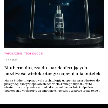
WYPOSAŻENIE I TECHNOLOGIE
18.02.2021
Biotherm dołącza do marek oferujących
możliwość wielokrotnego napełniania butelek
Marka Biotherm opracowała technologię uzupełniania produktów do
pielęgnacji skóry w opakowaniach wielokrotnego użytku. Jest to
efektem zobowiązania się marki do ograniczenia ilości odpadów
opakowaniowych poprzez innowacje. Pierwsze testowe urządzenie
stanęło w domu towarowym El Corte Inglés w Madrycie.