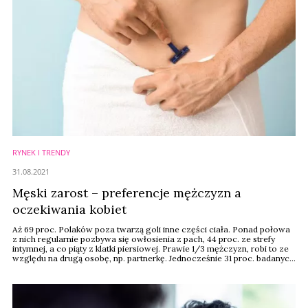
RYNEK I TRENDY
31.08.2021
Męski zarost – preferencje mężczyzn a
oczekiwania kobiet
Aż 69 proc. Polaków poza twarzą goli inne części ciała. Ponad połowa
z nich regularnie pozbywa się owłosienia z pach, 44 proc. ze strefy
intymnej, a co piąty z klatki piersiowej. Prawie 1/3 mężczyzn, robi to ze
względu na drugą osobę, np. partnerkę. Jednocześnie 31 proc. badanych
nie goli innych części ciała poza twarzą, ponieważ nie czuje takiej
potrzeby (70 proc.) czy też uważa, że nie jest to rozwiązane dla nich, a ...