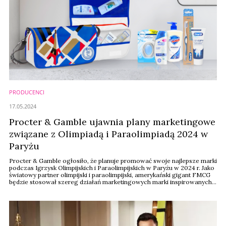
PRODUCENCI
17.05.2024
Procter & Gamble ujawnia plany marketingowe
związane z Olimpiadą i Paraolimpiadą 2024 w
Paryżu
Procter & Gamble ogłosiło, że planuje promować swoje najlepsze marki
podczas Igrzysk Olimpijskich i Paraolimpijskich w Paryżu w 2024 r. Jako
światowy partner olimpijski i paraolimpijski, amerykański gigant FMCG
będzie stosował szereg działań marketingowych marki inspirowanych
igrzyskami olimpijskimi, kampanii w sklepach, sponsorowanych przez
markę partnerstw sportowców oraz zapewnia bezpłatne produkty i
usługi w Wiosce ...