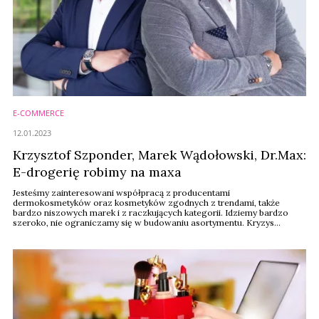
E-COMMERCE
12.01.2023
Krzysztof Szponder, Marek Wądołowski, Dr.Max:
E-drogerię robimy na maxa
Jesteśmy zainteresowani współpracą z producentami
dermokosmetyków oraz kosmetyków zgodnych z trendami, także
bardzo niszowych marek i z raczkujących kategorii. Idziemy bardzo
szeroko, nie ograniczamy się w budowaniu asortymentu. Kryzys
zaczyna się w głowie, my jesteśmy optymistami, wierzymy w dalszy
wzrost rynku kosmetycznego, e-commerce i naszego biznesu – mówią
Krzysztof Szponder, prezes zarządu i Marek Wądołowski, dyrektor ...