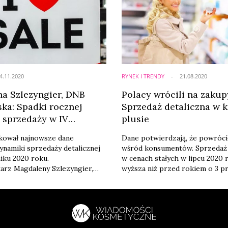
4.11.2020
RYNEK I TRENDY
21.08.2020
a Szlezyngier, DNB
Polacy wrócili na zakup
ska: Spadki rocznej
Sprzedaż detaliczna w 
 sprzedaży w IV
plusie
będą płytsze, niż na
kował najnowsze dane
Dane potwierdzają, że powróc
ynamiki sprzedaży detalicznej
wśród konsumentów. Sprzedaż 
iku 2020 roku.
w cenach stałych w lipcu 2020 r
arz Magdaleny Szlezyngier,
wyższa niż przed rokiem o 3 pr
. klientów strategicznych
GUS. Wzrost sprzedaży w por
 Polska.
czerwcem br. wyniósł 6,5 proc.