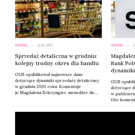
HANDEL
22.01.2021
HANDEL
2
Sprzedaż detaliczna w grudniu:
Magdalen
kolejny trudny okres dla handlu
Bank Pol
dynamiki
GUS opublikował najnowsze dane
kwartale 
dotyczące dynamiki sprzedaży detalicznej
GUS opubli
wiosnę
w grudniu 2020 roku. Komentuje
dotyczące d
je Magdalena Szlezyngier, menedżer ds.
w październ
klientów strategicznych z DNB Bank
Oto koment
Polska.
menedżer ds
w DNB Bank