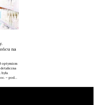
y.
końcu na
ił optymizm
detaliczna
. była
oc. – podał
ównaniu z