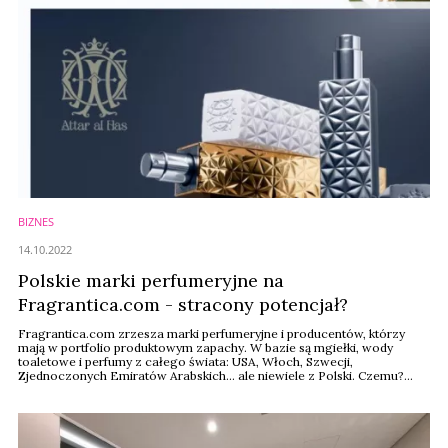
BIZNES
14.10.2022
Polskie marki perfumeryjne na
Fragrantica.com - stracony potencjał?
Fragrantica.com zrzesza marki perfumeryjne i producentów, którzy
mają w portfolio produktowym zapachy. W bazie są mgiełki, wody
toaletowe i perfumy z całego świata: USA, Włoch, Szwecji,
Zjednoczonych Emiratów Arabskich... ale niewiele z Polski. Czemu?
Warto rozważyć wprowadzenie swojej marki i produktów do serwisu.