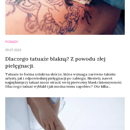
PORADY
09.07.2024
Dlaczego tatuaże blakną? Z powodu złej
pielęgnacji.
Tatuaże to forma sztuki na skórze, która wymaga zarówno talentu
artysty, jak i odpowiedniej pielęgnacji po zabiegu. Niestety, nawet
najpiękniejszy tatuaż może stracić swój pierwotny blask i intensywność.
Dlaczego tatuaż wyblakł i jak można temu zapobiec? Oto kilka
kluczowych informacji, które pomogą Ci zrozumieć ten proces i
odpowiednio zadbać o swoje dzieło.