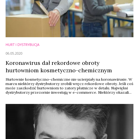
HURT I DYSTRYBUCJA
06.05.2020
Koronawirus dał rekordowe obroty
hurtowniom kosmetyczno-chemicznym
Hurtownie kosmetyczno-chemiczne nie ucierpiały na koronawirusie. W
marcu niektórzy dystrybutorzy zrobili wręcz rekordowe obroty. Jeśli coś
może zaszkodzić hurtowniom to zatory płatnicze w detalu. Najwięksi
dystrybutorzy przezornie inwestują w e-commerce. Niektórzy okazali
się już bardzo mocnymi graczami w internecie, inni starają się szybko
uruchomić kanał on-line.