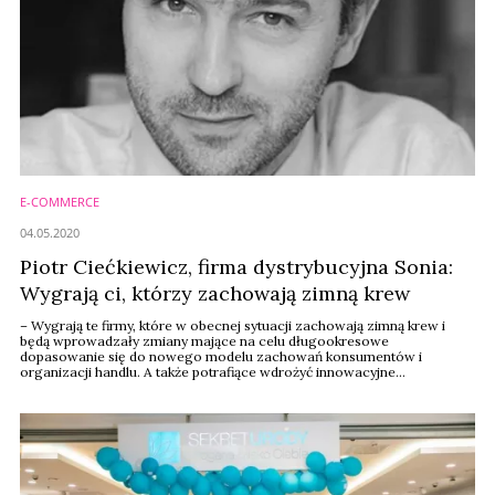
E-COMMERCE
04.05.2020
Piotr Ciećkiewicz, firma dystrybucyjna Sonia:
Wygrają ci, którzy zachowają zimną krew
– Wygrają te firmy, które w obecnej sytuacji zachowają zimną krew i
będą wprowadzały zmiany mające na celu długookresowe
dopasowanie się do nowego modelu zachowań konsumentów i
organizacji handlu. A także potrafiące wdrożyć innowacyjne
rozwiązania – mówi Piotr Ciećkiewicz, członek zarządu firmy
dystrybucyjnej Sonia z Rzeszowa.